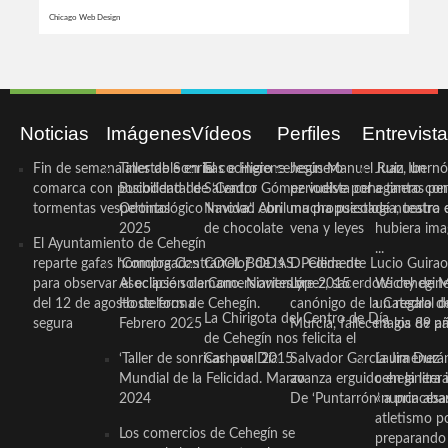
Chicago Web Design
Noticias
Imágenes
Vídeos
Perfiles
Entrevist
Fin de semana inestable en la
Taller de Sonrisas e Higiene
El cocinero ceheginero
Jesús Manuel Ruiz, un
Juan Ibernó
comarca con posibilidad de
Bucodental de ‘Centro
Salvador Gómez vuelve por
periodista ceheginero con
a tantas pe
tormentas vespertinas
Odontológico Innova’. Abril
Navidad con una propuesta
mucha psicología, teatro 
de nuestra
2025
de chocolate
vena y leyes
hubiera ima
El Ayuntamiento de Cehegín
...
reparte gafas homologadas
‘Compra Contrarreloj’ de la
COOL BODAS. Pedida de
D. Clemente Lucio Guirao
para observar el eclipse solar
Asociación de Comerciantes y
mano. Noviembre 2015
López, sacerdote cehegin
Wichy de M
del 12 de agosto de forma
Hosteleros de Cehegín.
canónigo de la Catedral d
un regalo de
La Chirigota del Centro de Día
segura
Febrero 2025
Murcia, fallece a los 89 añ.
magia de pa
de Cehegín nos felicita el
‘Taller de sonrisas’ por Día
Carnaval 2015
Salvador García Jiménez
Laura Durán,
Mundial de la Felicidad. Marzo
avanza erguido en la litera
ceheginera 
2024
De ‘Puntarrón’ a princesa
«nunca aba
atletismo p
Los comercios de Cehegín se
preparando 