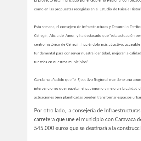
El proyecto está financiado por el Gobierno Regional con 36.300 
como en las propuestas recogidas en el Estudio de Paisaje Hist
Esta semana, el consejero de Infraestructuras y Desarrollo Territo
Cehegín, Alicia del Amor, y ha destacado que “esta actuación per
centro histórico de Cehegín, haciéndolo más atractivo, accesible 
fundamental para conservar nuestra identidad, mejorar la calid
turística en nuestros municipios”.
García ha añadido que “el Ejecutivo Regional mantiene una apues
intervenciones que respetan el patrimonio y mejoran la calida
actuaciones bien planificadas pueden transformar espacios urbano
Por otro lado, la consejería de Infraestructuras 
carretera que une el municipio con Caravaca de
545.000 euros que se destinará a la construcci