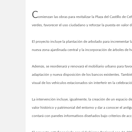
C
omienzan las obras para revitalizar la Plaza del Castillo de C
verdes, favorecer el uso ciudadano y reforzar la puesta en valor 
El proyecto incluye la plantación de arbolado para incrementar la
nueva zona ajardinada central y la incorporación de árboles de ho
Además, se reordenará y renovará el mobiliario urbano para favore
adaptación y nueva disposición de los bancos existentes. Tambié
visual de los vehículos estacionados sin interferir en la celebraci
La intervención incluye, igualmente, la creación de un espacio de 
valor histórico y patrimonial del entorno y dar a conocer el anti
contará con paneles informativos diseñados bajo criterios de acce