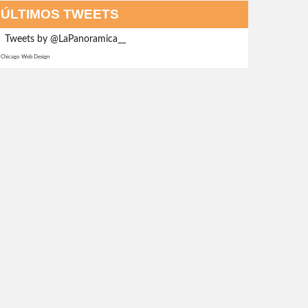
ÚLTIMOS TWEETS
Tweets by @LaPanoramica__
Chicago Web Design