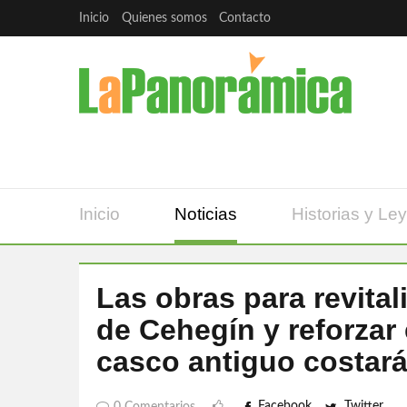
Inicio
Quienes somos
Contacto
Inicio
Noticias
Historias y Le
Las obras para revitali
de Cehegín y reforzar e
casco antiguo costará
Facebook
Twitter