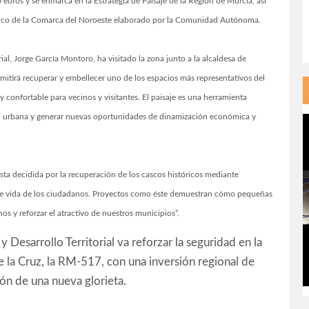
euros y se enmarca en la Estrategia de Paisaje de la Región de Murcia, así
órico de la Comarca del Noroeste elaborado por la Comunidad Autónoma.
rial, Jorge García Montoro, ha visitado la zona junto a la alcaldesa de
mitirá recuperar y embellecer uno de los espacios más representativos del
y confortable para vecinos y visitantes. El paisaje es una herramienta
ad urbana y generar nuevas oportunidades de dinamización económica y
ta decidida por la recuperación de los cascos históricos mediante
d de vida de los ciudadanos. Proyectos como éste demuestran cómo pequeñas
s y reforzar el atractivo de nuestros municipios”.
y Desarrollo Territorial va reforzar la seguridad en la
 la Cruz, la RM-517, con una inversión regional de
ón de una nueva glorieta.