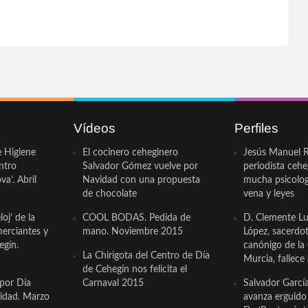
Vídeos
Perfiles
e Higiene
El cocinero ceheginero
Jesús Manuel R
ntro
Salvador Gómez vuelve por
periodista ceh
a’. Abril
Navidad con una propuesta
mucha psicologí
de chocolate
vena y leyes
oj’ de la
COOL BODAS. Pedida de
D. Clemente Lu
erciantes y
mano. Noviembre 2015
López, sacerdo
egín.
canónigo de la
La Chirigota del Centro de Día
Murcia, fallece 
de Cehegín nos felicita el
 por Día
Carnaval 2015
Salvador Garcí
cidad. Marzo
avanza erguido e