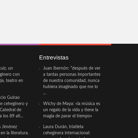
Entrevistas
uiz, un
Juan Ibernón: “después de ver
eginero con
a tantas personas importantes
a, teatro en
de nuestra comunidad, nunca
hubiera imaginado que me lo
...
cio Guirao
te ceheginero y
Wichy de Maya: «la música es
 Catedral de
un regalo de la vida y tiene la
a los 89 añ...
magia de parar el tiempo»
a Jiménez
Laura Durán, triatleta
n la literatura.
ceheginera internacional: