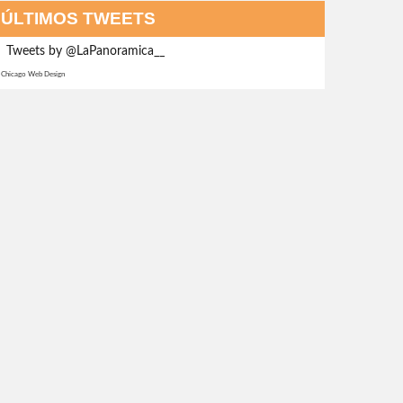
ÚLTIMOS TWEETS
Tweets by @LaPanoramica__
Chicago Web Design