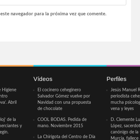
 este navegador para la próxima vez que comente.
Vídeos
Perfiles
e Higiene
El cocinero ceheginero
Jesús Manuel R
ntro
Salvador Gómez vuelve por
periodista ceh
a’. Abril
Navidad con una propuesta
mucha psicologí
de chocolate
vena y leyes
oj’ de la
COOL BODAS. Pedida de
D. Clemente Lu
erciantes y
mano. Noviembre 2015
López, sacerdo
egín.
canónigo de la
La Chirigota del Centro de Día
Murcia, fallece 