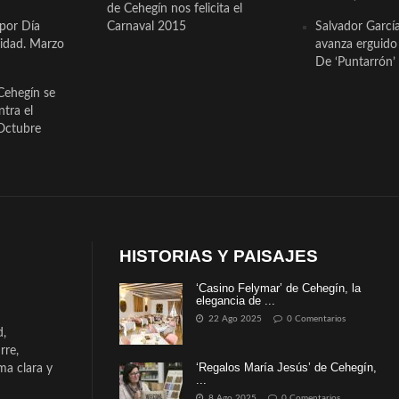
de Cehegín nos felicita el
 por Día
Carnaval 2015
Salvador Garcí
cidad. Marzo
avanza erguido e
De ‘Puntarrón’ 
Cehegín se
ntra el
Octubre
HISTORIAS Y PAISAJES
‘Casino Felymar’ de Cehegín, la
elegancia de ...
22 Ago 2025
0 Comentarios
d,
rre,
‘Regalos María Jesús’ de Cehegín,
a clara y
...
8 Ago 2025
0 Comentarios