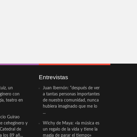
Entrevistas
uiz, un
Juan Ibernón: “después de ver
eginero con
a tantas personas importantes
a, teatro en
de nuestra comunidad, nunca
hubiera imaginado que me lo
...
cio Guirao
te ceheginero y
Wichy de Maya: «la música es
 Catedral de
un regalo de la vida y tiene la
a los 89 añ...
magia de parar el tiempo»