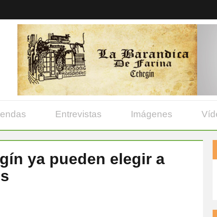
yendas
Entrevistas
Imágenes
Víd
ín ya pueden elegir a
os