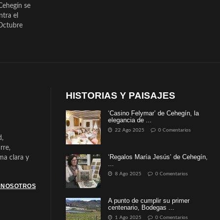
Cehegín se
ntra el
Octubre
HISTORIAS Y PAISAJES
‘Casino Felymar’ de Cehegín, la
elegancia de ...
22 Ago 2025
0 Comentarios
d,
rre,
‘Regalos María Jesús’ de Cehegín,
a clara y
...
8 Ago 2025
0 Comentarios
 NOSOTROS
A punto de cumplir su primer
centenario, Bodegas ...
1 Ago 2025
0 Comentarios