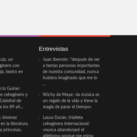
Entrevistas
uiz, un
Juan Ibernón: “después de ver
eginero con
a tantas personas importantes
a, teatro en
de nuestra comunidad, nunca
hubiera imaginado que me lo
...
cio Guirao
te ceheginero y
Wichy de Maya: «la música es
 Catedral de
un regalo de la vida y tiene la
a los 89 añ...
magia de parar el tiempo»
a Jiménez
Laura Durán, triatleta
n la literatura.
ceheginera internacional:
a princesas.
«nunca abandonaré el
atletismo porque me estoy