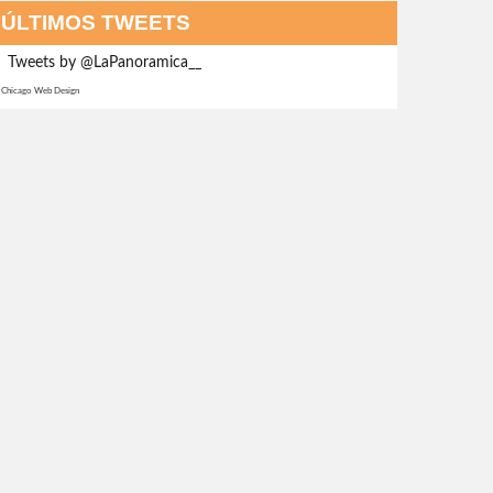
ÚLTIMOS TWEETS
Tweets by @LaPanoramica__
Chicago Web Design