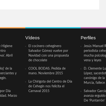
Vídeos
Perfiles
e Higiene
El cocinero ceheginero
Jesús Manuel R
ntro
Salvador Gómez vuelve por
periodista ceh
a’. Abril
Navidad con una propuesta
mucha psicologí
de chocolate
vena y leyes
oj’ de la
COOL BODAS. Pedida de
D. Clemente Lu
erciantes y
mano. Noviembre 2015
López, sacerdo
egín.
canónigo de la
La Chirigota del Centro de Día
Murcia, fallece 
de Cehegín nos felicita el
 por Día
Carnaval 2015
Salvador Garcí
cidad. Marzo
avanza erguido e
De ‘Puntarrón’ 