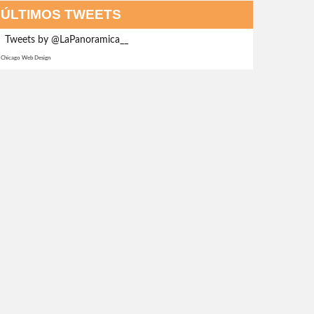
ÚLTIMOS TWEETS
Tweets by @LaPanoramica__
Chicago Web Design