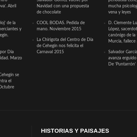
a’. Abril
Navidad con una propuesta
mucha psicologí
de chocolate
vena y leyes
oj’ de la
COOL BODAS. Pedida de
D. Clemente Lu
erciantes y
mano. Noviembre 2015
López, sacerdo
egín.
canónigo de la
La Chirigota del Centro de Día
Murcia, fallece 
de Cehegín nos felicita el
 por Día
Carnaval 2015
Salvador Garcí
cidad. Marzo
avanza erguido e
De ‘Puntarrón’ 
Cehegín se
ntra el
Octubre
HISTORIAS Y PAISAJES