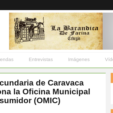
yendas
Entrevistas
Imágenes
Víd
ecundaria de Caravaca
a la Oficina Municipal
nsumidor (OMIC)