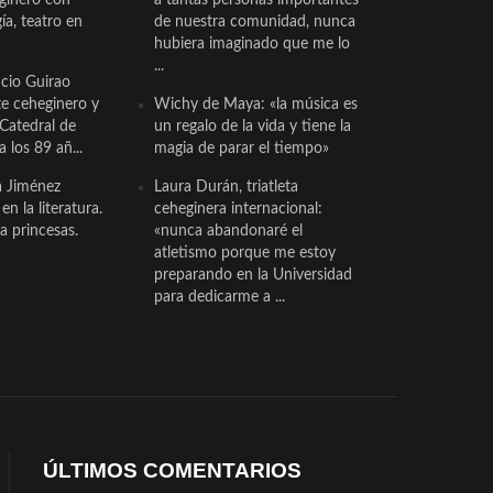
a, teatro en
de nuestra comunidad, nunca
hubiera imaginado que me lo
...
cio Guirao
te ceheginero y
Wichy de Maya: «la música es
 Catedral de
un regalo de la vida y tiene la
a los 89 añ...
magia de parar el tiempo»
a Jiménez
Laura Durán, triatleta
n la literatura.
ceheginera internacional:
a princesas.
«nunca abandonaré el
atletismo porque me estoy
preparando en la Universidad
para dedicarme a ...
ÚLTIMOS COMENTARIOS