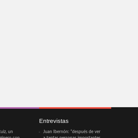
Entrevistas
uiz, un
Juan Ibernón: “después de ver
eginero con
a tantas personas importantes