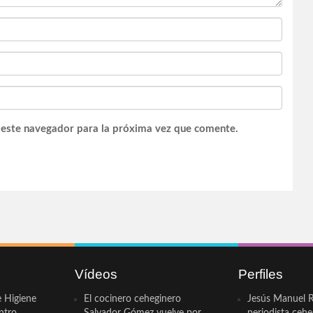
 este navegador para la próxima vez que comente.
Vídeos
Perfiles
e Higiene
El cocinero ceheginero
Jesús Manuel R
ntro
Salvador Gómez vuelve por
periodista ceh