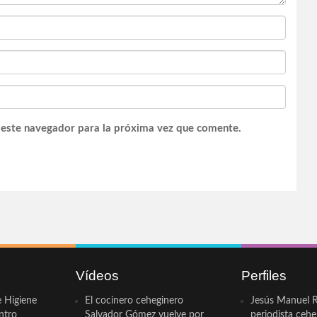
 este navegador para la próxima vez que comente.
Vídeos
Perfiles
e Higiene
El cocinero ceheginero
Jesús Manuel R
ntro
Salvador Gómez vuelve por
periodista ceh