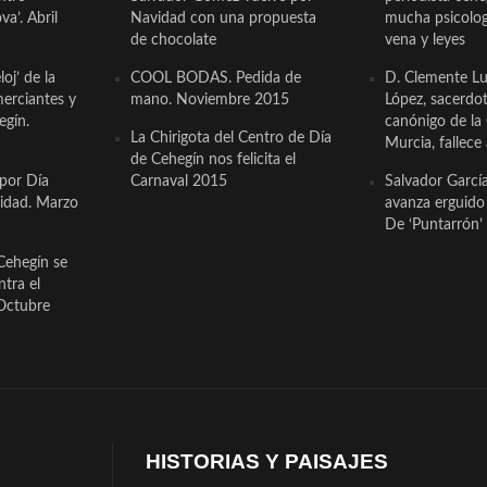
a’. Abril
Navidad con una propuesta
mucha psicologí
de chocolate
vena y leyes
oj’ de la
COOL BODAS. Pedida de
D. Clemente Lu
erciantes y
mano. Noviembre 2015
López, sacerdo
egín.
canónigo de la
La Chirigota del Centro de Día
Murcia, fallece 
de Cehegín nos felicita el
 por Día
Carnaval 2015
Salvador Garcí
cidad. Marzo
avanza erguido e
De ‘Puntarrón’ 
Cehegín se
ntra el
Octubre
HISTORIAS Y PAISAJES