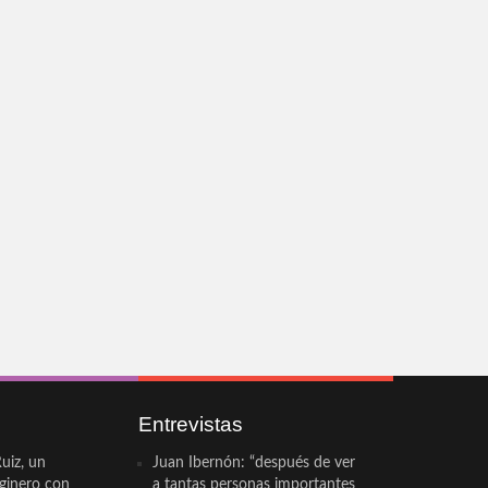
Entrevistas
uiz, un
Juan Ibernón: “después de ver
eginero con
a tantas personas importantes