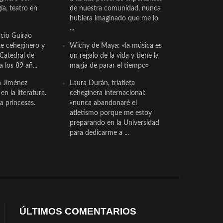
a, teatro en
de nuestra comunidad, nunca
hubiera imaginado que me lo
...
cio Guirao
te ceheginero y
Wichy de Maya: «la música es
 Catedral de
un regalo de la vida y tiene la
a los 89 añ...
magia de parar el tiempo»
a Jiménez
Laura Durán, triatleta
n la literatura.
ceheginera internacional:
a princesas.
«nunca abandonaré el
atletismo porque me estoy
preparando en la Universidad
para dedicarme a ...
ÚLTIMOS COMENTARIOS