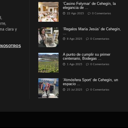
‘Casino Felymar’ de Cehegín, la
elegancia de ...
22 Ago 2025
0 Comentarios
d,
rre,
‘Regalos María Jesús’ de Cehegín,
a clara y
...
8 Ago 2025
0 Comentarios
 NOSOTROS
A punto de cumplir su primer
centenario, Bodegas ...
1 Ago 2025
0 Comentarios
‘Atmósfera Sport’ de Cehegín, un
espacio ...
25 Jul 2025
0 Comentarios