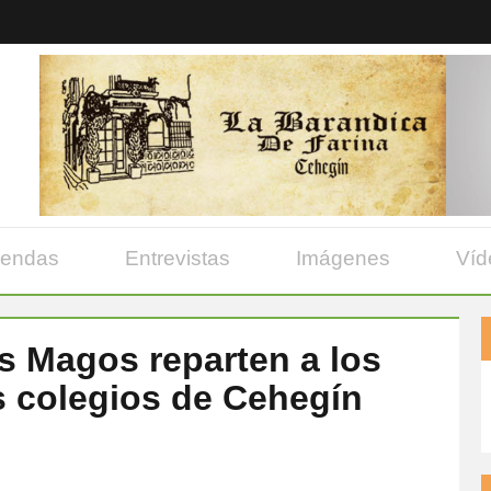
yendas
Entrevistas
Imágenes
Víd
s Magos reparten a los
os colegios de Cehegín