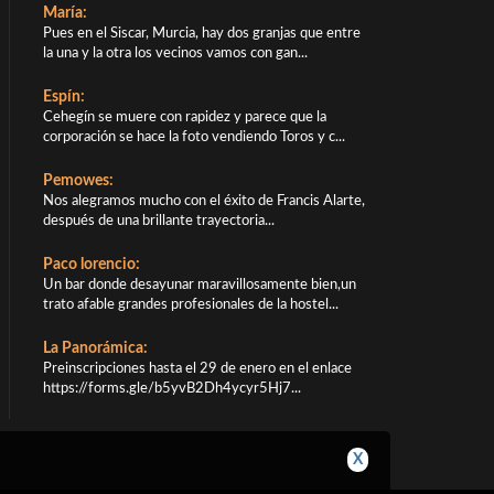
María:
Pues en el Siscar, Murcia, hay dos granjas que entre
la una y la otra los vecinos vamos con gan...
Espín:
Cehegín se muere con rapidez y parece que la
corporación se hace la foto vendiendo Toros y c...
Pemowes:
Nos alegramos mucho con el éxito de Francis Alarte,
después de una brillante trayectoria...
Paco lorencio:
Un bar donde desayunar maravillosamente bien,un
trato afable grandes profesionales de la hostel...
La Panorámica:
Preinscripciones hasta el 29 de enero en el enlace
https://forms.gle/b5yvB2Dh4ycyr5Hj7...
X