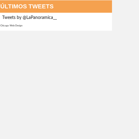
ÚLTIMOS TWEETS
Tweets by @LaPanoramica__
Chicago Web Design