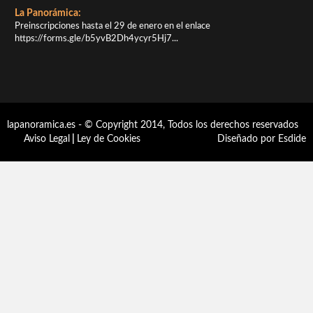
La Panorámica:
Preinscripciones hasta el 29 de enero en el enlace
https://forms.gle/b5yvB2Dh4ycyr5Hj7...
lapanoramica.es - © Copyright 2014, Todos los derechos reservados
Aviso Legal
|
Ley de Cookies
Diseñado por Esdide