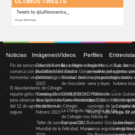
ÚLTIMOS TWEETS
Tweets by @LaPanoramica__
Chicago Web Design
Noticias
Imágenes
Vídeos
Perfiles
Entrevist
Fin de semana inestable en la
Taller de Sonrisas e Higiene
El cocinero ceheginero
Jesús Manuel Ruiz, un
Juan Ibernó
comarca con posibilidad de
Bucodental de ‘Centro
Salvador Gómez vuelve por
periodista ceheginero con
a tantas pe
tormentas vespertinas
Odontológico Innova’. Abril
Navidad con una propuesta
mucha psicología, teatro 
de nuestra
2025
de chocolate
vena y leyes
hubiera ima
El Ayuntamiento de Cehegín
...
reparte gafas homologadas
‘Compra Contrarreloj’ de la
COOL BODAS. Pedida de
D. Clemente Lucio Guirao
para observar el eclipse solar
Asociación de Comerciantes y
mano. Noviembre 2015
López, sacerdote cehegin
Wichy de M
del 12 de agosto de forma
Hosteleros de Cehegín.
canónigo de la Catedral d
un regalo de
La Chirigota del Centro de Día
segura
Febrero 2025
Murcia, fallece a los 89 añ.
magia de pa
de Cehegín nos felicita el
‘Taller de sonrisas’ por Día
Carnaval 2015
Salvador García Jiménez
Laura Durán,
Mundial de la Felicidad. Marzo
avanza erguido en la litera
ceheginera 
2024
De ‘Puntarrón’ a princesa
«nunca aba