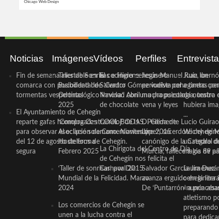
Chicago Web Design
Noticias
Imágenes
Vídeos
Perfiles
Entrevist
Fin de semana inestable en la
Taller de Sonrisas e Higiene
El cocinero ceheginero
Jesús Manuel Ruiz, un
Juan Ibernó
comarca con posibilidad de
Bucodental de ‘Centro
Salvador Gómez vuelve por
periodista ceheginero con
a tantas pe
tormentas vespertinas
Odontológico Innova’. Abril
Navidad con una propuesta
mucha psicología, teatro 
de nuestra
2025
de chocolate
vena y leyes
hubiera ima
El Ayuntamiento de Cehegín
...
reparte gafas homologadas
‘Compra Contrarreloj’ de la
COOL BODAS. Pedida de
D. Clemente Lucio Guirao
para observar el eclipse solar
Asociación de Comerciantes y
mano. Noviembre 2015
López, sacerdote cehegin
Wichy de M
del 12 de agosto de forma
Hosteleros de Cehegín.
canónigo de la Catedral d
un regalo de
La Chirigota del Centro de Día
segura
Febrero 2025
Murcia, fallece a los 89 añ.
magia de pa
de Cehegín nos felicita el
‘Taller de sonrisas’ por Día
Carnaval 2015
Salvador García Jiménez
Laura Durán,
Mundial de la Felicidad. Marzo
avanza erguido en la litera
ceheginera 
2024
De ‘Puntarrón’ a princesa
«nunca aba
atletismo p
Los comercios de Cehegín se
preparando 
unen a la lucha contra el
para dedicar