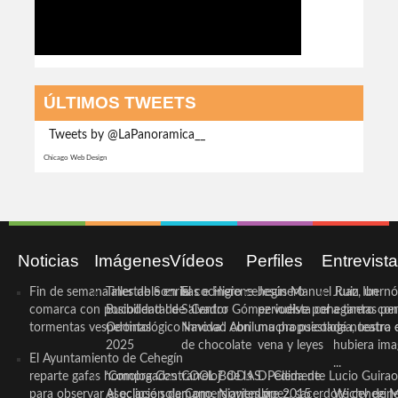
ÚLTIMOS TWEETS
Tweets by @LaPanoramica__
Chicago Web Design
Noticias
Imágenes
Vídeos
Perfiles
Entrevist
Fin de semana inestable en la
Taller de Sonrisas e Higiene
El cocinero ceheginero
Jesús Manuel Ruiz, un
Juan Ibernó
comarca con posibilidad de
Bucodental de ‘Centro
Salvador Gómez vuelve por
periodista ceheginero con
a tantas pe
tormentas vespertinas
Odontológico Innova’. Abril
Navidad con una propuesta
mucha psicología, teatro 
de nuestra
2025
de chocolate
vena y leyes
hubiera ima
El Ayuntamiento de Cehegín
...
reparte gafas homologadas
‘Compra Contrarreloj’ de la
COOL BODAS. Pedida de
D. Clemente Lucio Guirao
para observar el eclipse solar
Asociación de Comerciantes y
mano. Noviembre 2015
López, sacerdote cehegin
Wichy de M