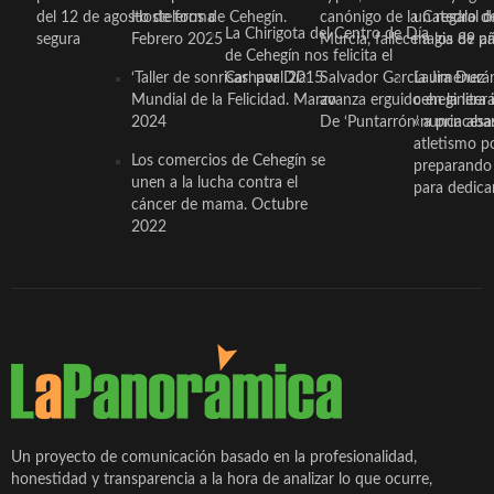
del 12 de agosto de forma
Hosteleros de Cehegín.
canónigo de la Catedral d
un regalo de
La Chirigota del Centro de Día
segura
Febrero 2025
Murcia, fallece a los 89 añ.
magia de pa
de Cehegín nos felicita el
‘Taller de sonrisas’ por Día
Carnaval 2015
Salvador García Jiménez
Laura Durán,
Mundial de la Felicidad. Marzo
avanza erguido en la litera
ceheginera 
2024
De ‘Puntarrón’ a princesa
«nunca aba
atletismo p
Los comercios de Cehegín se
preparando 
unen a la lucha contra el
para dedicar
cáncer de mama. Octubre
2022
Un proyecto de comunicación basado en la profesionalidad,
honestidad y transparencia a la hora de analizar lo que ocurre,