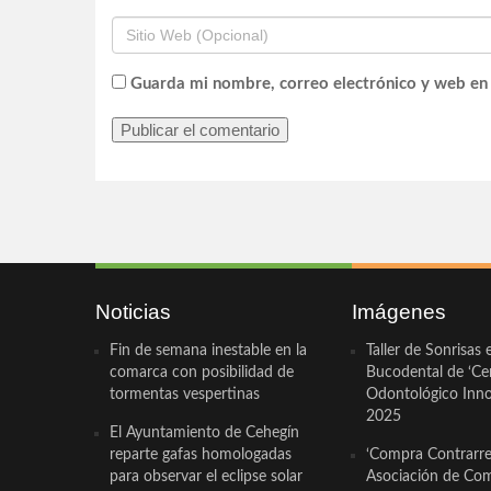
Guarda mi nombre, correo electrónico y web en
Noticias
Imágenes
Fin de semana inestable en la
Taller de Sonrisas 
comarca con posibilidad de
Bucodental de ‘Ce
tormentas vespertinas
Odontológico Innov
2025
El Ayuntamiento de Cehegín
reparte gafas homologadas
‘Compra Contrarrel
para observar el eclipse solar
Asociación de Com