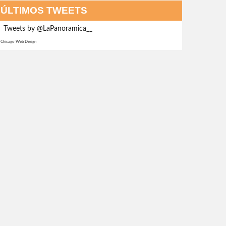
ÚLTIMOS TWEETS
Tweets by @LaPanoramica__
Chicago Web Design