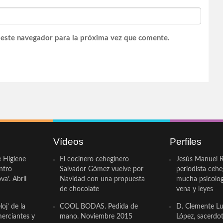
 este navegador para la próxima vez que comente.
Vídeos
Perfiles
e Higiene
El cocinero ceheginero
Jesús Manuel R
ntro
Salvador Gómez vuelve por
periodista ceh
a’. Abril
Navidad con una propuesta
mucha psicologí
de chocolate
vena y leyes
oj’ de la
COOL BODAS. Pedida de
D. Clemente Lu
erciantes y
mano. Noviembre 2015
López, sacerdo