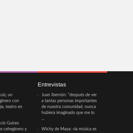
Entrevistas
uiz, un
Juan Ibernón: “después de ver
eginero con
a tantas personas importantes
a, teatro en
de nuestra comunidad, nunca
hubiera imaginado que me lo
...
cio Guirao
te ceheginero y
Wichy de Maya: «la música es