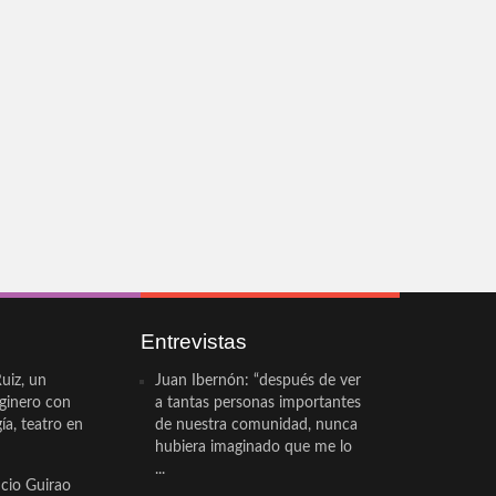
Entrevistas
uiz, un
Juan Ibernón: “después de ver
eginero con
a tantas personas importantes
a, teatro en
de nuestra comunidad, nunca
hubiera imaginado que me lo
...
cio Guirao