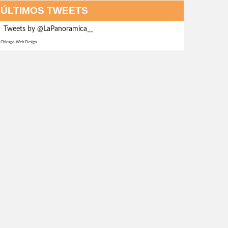
ÚLTIMOS TWEETS
Tweets by @LaPanoramica__
Chicago Web Design