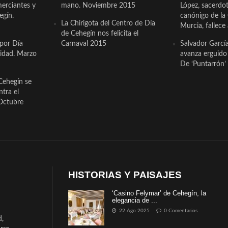
erciantes y
mano. Noviembre 2015
López, sacerdo
egín.
canónigo de la
La Chirigota del Centro de Día
Murcia, fallece 
de Cehegín nos felicita el
 por Día
Carnaval 2015
Salvador Garcí
cidad. Marzo
avanza erguido e
De ‘Puntarrón’ 
Cehegín se
ntra el
Octubre
HISTORIAS Y PAISAJES
‘Casino Felymar’ de Cehegín, la
elegancia de ...
22 Ago 2025
0 Comentarios
d,