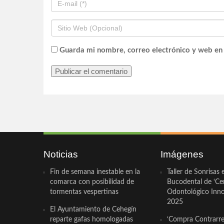
Guarda mi nombre, correo electrónico y web en
Noticias
Imágenes
Fin de semana inestable en la
Taller de Sonrisas 
comarca con posibilidad de
Bucodental de ‘Ce
tormentas vespertinas
Odontológico Innov
2025
El Ayuntamiento de Cehegín
reparte gafas homologadas
‘Compra Contrarrel