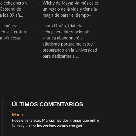
te ceheginero y
Wichy de Maya: «la música es
 Catedral de
un regalo de la vida y tiene la
a los 89 añ...
magia de parar el tiempo»
a Jiménez
Laura Durán, triatleta
n la literatura.
ceheginera internacional:
a princesas.
«nunca abandonaré el
atletismo porque me estoy
preparando en la Universidad
para dedicarme a ...
ÚLTIMOS COMENTARIOS
María:
Pues en el Siscar, Murcia, hay dos granjas que entre
la una y la otra los vecinos vamos con gan...