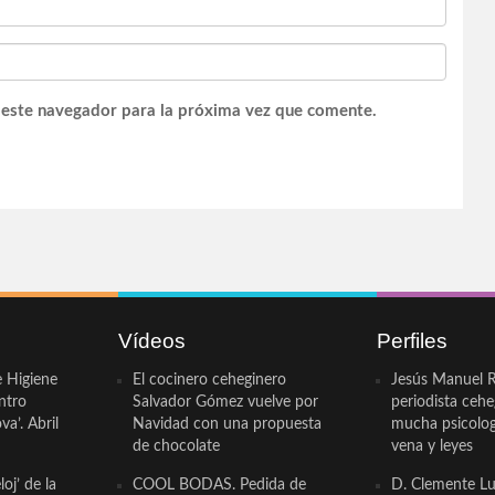
 este navegador para la próxima vez que comente.
Vídeos
Perfiles
e Higiene
El cocinero ceheginero
Jesús Manuel R
ntro
Salvador Gómez vuelve por
periodista ceh
a’. Abril
Navidad con una propuesta
mucha psicologí
de chocolate
vena y leyes
oj’ de la
COOL BODAS. Pedida de
D. Clemente Lu