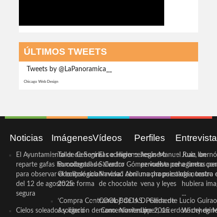
ÚLTIMOS TWEETS
Tweets by @LaPanoramica__
Chicago Web Design
Noticias
Imágenes
Vídeos
Perfiles
Entrevist
El Ayuntamiento de Cehegín
Taller de Sonrisas e Higiene
El cocinero ceheginero
Jesús Manuel Ruiz, un
Juan Ibernó
reparte gafas homologadas
Bucodental de ‘Centro
Salvador Gómez vuelve por
periodista ceheginero con
a tantas pe
para observar el eclipse solar
Odontológico Innova’. Abril
Navidad con una propuesta
mucha psicología, teatro 
de nuestra
del 12 de agosto de forma
2025
de chocolate
vena y leyes
hubiera ima
segura
...
‘Compra Contrarreloj’ de la
COOL BODAS. Pedida de
D. Clemente Lucio Guirao
Cielos soleados y ligero
Asociación de Comerciantes y
mano. Noviembre 2015
López, sacerdote cehegin
Wichy de M