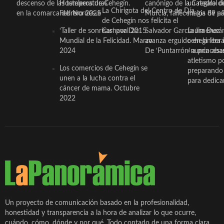
descenso de las temperaturas
Hosteleros de Cehegín.
canónigo de la Catedral d
un regalo de
La Chirigota del Centro de Día
en la comarca del Noroeste
Febrero 2025
Murcia, fallece a los 89 añ.
magia de pa
de Cehegín nos felicita el
‘Taller de sonrisas’ por Día
Carnaval 2015
Salvador García Jiménez
Laura Durán,
Mundial de la Felicidad. Marzo
avanza erguido en la litera
ceheginera 
2024
De ‘Puntarrón’ a princesa
«nunca aba
atletismo p
Los comercios de Cehegín se
preparando 
unen a la lucha contra el
para dedicar
cáncer de mama. Octubre
2022
Un proyecto de comunicación basado en la profesionalidad,
honestidad y transparencia a la hora de analizar lo que ocurre,
cuándo, cómo, dónde y por qué. Todo contado de una forma clara