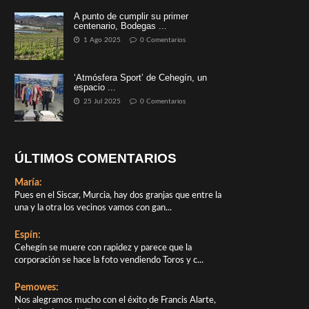
A punto de cumplir su primer
centenario, Bodegas ...
1 Ago 2025
0 Comentarios
‘Atmósfera Sport’ de Cehegín, un
espacio ...
25 Jul 2025
0 Comentarios
ÚLTIMOS COMENTARIOS
María:
Pues en el Siscar, Murcia, hay dos granjas que entre la
una y la otra los vecinos vamos con gan...
Espín:
Cehegín se muere con rapidez y parece que la
corporación se hace la foto vendiendo Toros y c...
Pemowes:
Nos alegramos mucho con el éxito de Francis Alarte,