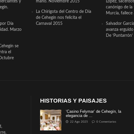
erciantes y
mano. Noviembre 2015
López, sacerdo
egín.
canónigo de la
La Chirigota del Centro de Día
Murcia, fallece 
de Cehegín nos felicita el
 por Día
Carnaval 2015
Salvador Garcí
cidad. Marzo
avanza erguido e
De ‘Puntarrón’ 
Cehegín se
ntra el
Octubre
HISTORIAS Y PAISAJES
‘Casino Felymar’ de Cehegín, la
elegancia de ...
22 Ago 2025
0 Comentarios
d,
rre,