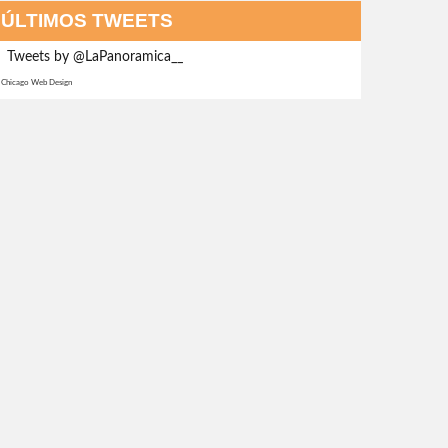
ÚLTIMOS TWEETS
Tweets by @LaPanoramica__
Chicago Web Design