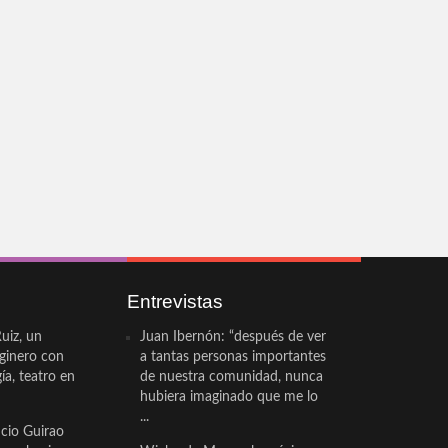
Entrevistas
uiz, un
Juan Ibernón: “después de ver
eginero con
a tantas personas importantes
a, teatro en
de nuestra comunidad, nunca
hubiera imaginado que me lo
...
cio Guirao