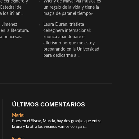
te ceheginero y
Wichy de Maya: «la música es
 Catedral de
un regalo de la vida y tiene la
a los 89 añ...
magia de parar el tiempo»
a Jiménez
Laura Durán, triatleta
n la literatura.
ceheginera internacional:
a princesas.
«nunca abandonaré el
atletismo porque me estoy
preparando en la Universidad
para dedicarme a ...
ÚLTIMOS COMENTARIOS
María:
Pues en el Siscar, Murcia, hay dos granjas que entre
la una y la otra los vecinos vamos con gan...
Espín: