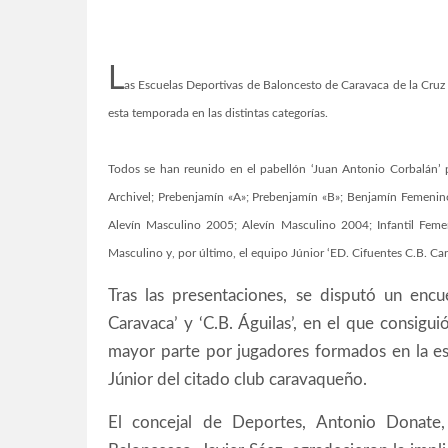
L
as Escuelas Deportivas de Baloncesto de Caravaca de la Cr
esta temporada en las distintas categorías.
Todos se han reunido en el pabellón ‘Juan Antonio Corbalán’ p
Archivel; Prebenjamín «A»; Prebenjamín «B»; Benjamín Femeni
Alevín Masculino 2005; Alevín Masculino 2004; Infantil Femen
Masculino y, por último, el equipo Júnior ‘ED. Cifuentes C.B. Car
Tras las presentaciones, se disputó un encu
Caravaca’ y ‘C.B. Águilas’, en el que consigui
mayor parte por jugadores formados en la es
Júnior del citado club caravaqueño.
El concejal de Deportes, Antonio Donate,