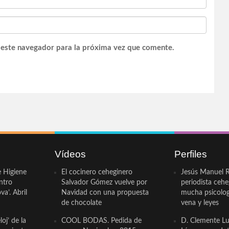
 este navegador para la próxima vez que comente.
Vídeos
Perfiles
e Higiene
El cocinero ceheginero
Jesús Manuel R
ntro
Salvador Gómez vuelve por
periodista ceh
a’. Abril
Navidad con una propuesta
mucha psicologí
de chocolate
vena y leyes
oj’ de la
COOL BODAS. Pedida de
D. Clemente Lu