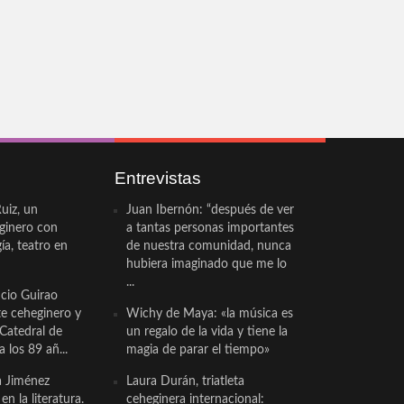
Entrevistas
uiz, un
Juan Ibernón: “después de ver
eginero con
a tantas personas importantes
a, teatro en
de nuestra comunidad, nunca
hubiera imaginado que me lo
...
cio Guirao
te ceheginero y
Wichy de Maya: «la música es
 Catedral de
un regalo de la vida y tiene la
a los 89 añ...
magia de parar el tiempo»
a Jiménez
Laura Durán, triatleta
n la literatura.
ceheginera internacional: