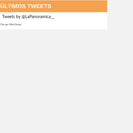
ÚLTIMOS TWEETS
Tweets by @LaPanoramica__
Chicago Web Design