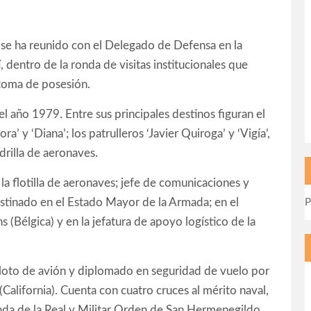
 se ha reunido con el Delegado de Defensa en la
 dentro de la ronda de visitas institucionales que
u toma de posesión.
el año 1979. Entre sus principales destinos figuran el
’ y ‘Diana’; los patrulleros ‘Javier Quiroga’ y ‘Vigía’,
rilla de aeronaves.
a flotilla de aeronaves; jefe de comunicaciones y
estinado en el Estado Mayor de la Armada; en el
P
(Bélgica) y en la jefatura de apoyo logístico de la
iloto de avión y diplomado en seguridad de vuelo por
alifornia). Cuenta con cuatro cruces al mérito naval,
enda de la Real y Militar Orden de San Hermenegildo.