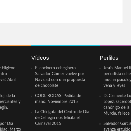
Vídeos
Perfiles
e Higiene
El cocinero ceheginero
Jesús Manuel R
ntro
Salvador Gómez vuelve por
periodista ceh
a’. Abril
Navidad con una propuesta
mucha psicologí
de chocolate
vena y leyes
oj’ de la
COOL BODAS. Pedida de
D. Clemente Lu
erciantes y
mano. Noviembre 2015
López, sacerdo
egín.
canónigo de la
La Chirigota del Centro de Día
Murcia, fallece 
de Cehegín nos felicita el
 por Día
Carnaval 2015
Salvador Garcí
cidad. Marzo
avanza erguido e