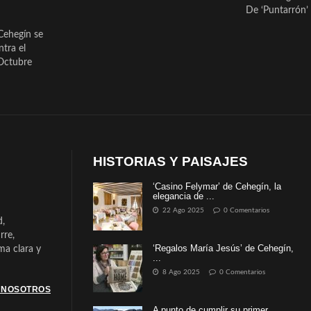
De ‘Puntarrón’ 
Cehegín se
ntra el
Octubre
HISTORIAS Y PAISAJES
‘Casino Felymar’ de Cehegín, la
elegancia de ...
22 Ago 2025
0 Comentarios
d,
rre,
‘Regalos María Jesús’ de Cehegín,
a clara y
...
8 Ago 2025
0 Comentarios
 NOSOTROS
A punto de cumplir su primer