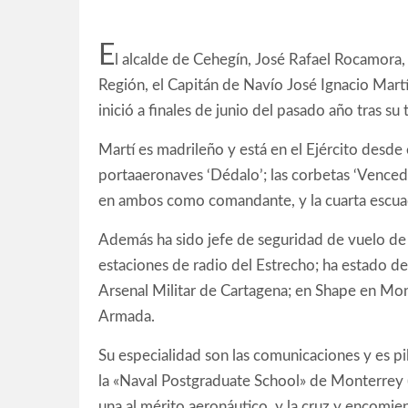
E
l alcalde de Cehegín, José Rafael Rocamora,
Región, el Capitán de Navío José Ignacio Martí,
inició a finales de junio del pasado año tras s
Martí es madrileño y está en el Ejército desde 
portaaeronaves ‘Dédalo’; las corbetas ‘Vencedora
en ambos como comandante, y la cuarta escuad
Además ha sido jefe de seguridad de vuelo de l
estaciones de radio del Estrecho; ha estado d
Arsenal Militar de Cartagena; en Shape en Mons 
Armada.
Su especialidad son las comunicaciones y es p
la «Naval Postgraduate School» de Monterrey (C
una al mérito aeronáutico, y la cruz y encomi