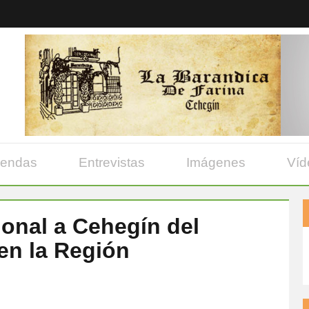
yendas
Entrevistas
Imágenes
Víd
cional a Cehegín del
en la Región