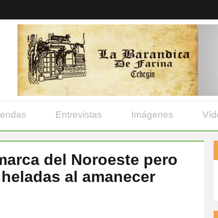
yendas
Entrevistas
Imágenes
Víd
omarca del Noroeste pero
 heladas al amanecer