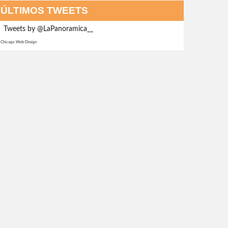
ÚLTIMOS TWEETS
Tweets by @LaPanoramica__
Chicago Web Design