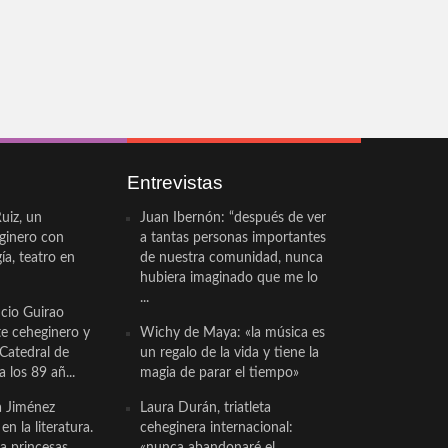
Entrevistas
uiz, un
Juan Ibernón: “después de ver
eginero con
a tantas personas importantes
a, teatro en
de nuestra comunidad, nunca
hubiera imaginado que me lo
...
cio Guirao
te ceheginero y
Wichy de Maya: «la música es
 Catedral de
un regalo de la vida y tiene la
a los 89 añ...
magia de parar el tiempo»
a Jiménez
Laura Durán, triatleta
n la literatura.
ceheginera internacional:
a princesas.
«nunca abandonaré el