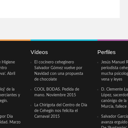
Vídeos
Perfiles
e Higiene
El cocinero ceheginero
Jesús Manuel R
ntro
Salvador Gómez vuelve por
periodista ceh
a’. Abril
Navidad con una propuesta
mucha psicologí
de chocolate
vena y leyes
oj’ de la
COOL BODAS. Pedida de
D. Clemente Lu
erciantes y
mano. Noviembre 2015
López, sacerdo
egín.
canónigo de la
La Chirigota del Centro de Día
Murcia, fallece 
de Cehegín nos felicita el
 por Día
Carnaval 2015
Salvador Garcí
cidad. Marzo
avanza erguido e
De ‘Puntarrón’ 