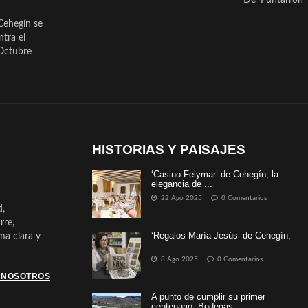
Cehegín se
ntra el
Octubre
HISTORIAS Y PAISAJES
‘Casino Felymar’ de Cehegín, la
elegancia de ...
22 Ago 2025
0 Comentarios
d,
rre,
‘Regalos María Jesús’ de Cehegín,
a clara y
...
8 Ago 2025
0 Comentarios
 NOSOTROS
A punto de cumplir su primer
centenario, Bodegas ...