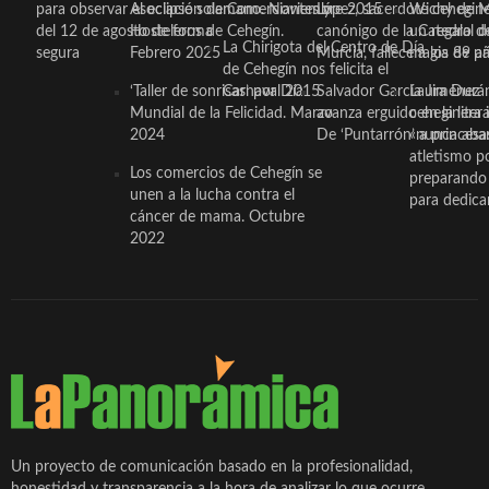
para observar el eclipse solar
Asociación de Comerciantes y
mano. Noviembre 2015
López, sacerdote cehegin
Wichy de M
del 12 de agosto de forma
Hosteleros de Cehegín.
canónigo de la Catedral d
un regalo de
La Chirigota del Centro de Día
segura
Febrero 2025
Murcia, fallece a los 89 añ.
magia de pa
de Cehegín nos felicita el
‘Taller de sonrisas’ por Día
Carnaval 2015
Salvador García Jiménez
Laura Durán,
Mundial de la Felicidad. Marzo
avanza erguido en la litera
ceheginera 
2024
De ‘Puntarrón’ a princesa
«nunca aba
atletismo p
Los comercios de Cehegín se
preparando 
unen a la lucha contra el
para dedicar
cáncer de mama. Octubre
2022
Un proyecto de comunicación basado en la profesionalidad,
honestidad y transparencia a la hora de analizar lo que ocurre,