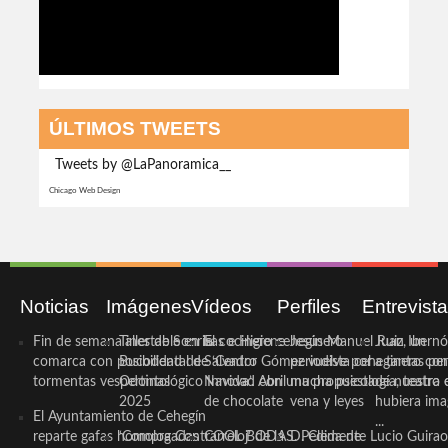
ÚLTIMOS TWEETS
Tweets by @LaPanoramica__
Chicago Web Design
Noticias
Imágenes
Vídeos
Perfiles
Entrevist
Fin de semana inestable en la
Taller de Sonrisas e Higiene
El cocinero ceheginero
Jesús Manuel Ruiz, un
Juan Ibernó
comarca con posibilidad de
Bucodental de ‘Centro
Salvador Gómez vuelve por
periodista ceheginero con
a tantas pe
tormentas vespertinas
Odontológico Innova’. Abril
Navidad con una propuesta
mucha psicología, teatro 
de nuestra
2025
de chocolate
vena y leyes
hubiera ima
El Ayuntamiento de Cehegín
...
reparte gafas homologadas
‘Compra Contrarreloj’ de la
COOL BODAS. Pedida de
D. Clemente Lucio Guirao