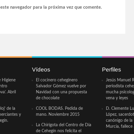
 este navegador para la próxima vez que comente.
Vídeos
Perfiles
e Higiene
El cocinero ceheginero
Jesús Manuel R
ntro
Salvador Gómez vuelve por
periodista ceh
a’. Abril
Navidad con una propuesta
mucha psicologí
de chocolate
vena y leyes
oj’ de la
COOL BODAS. Pedida de
D. Clemente Lu
erciantes y
mano. Noviembre 2015
López, sacerdo
egín.
canónigo de la
La Chirigota del Centro de Día
Murcia, fallece 
de Cehegín nos felicita el