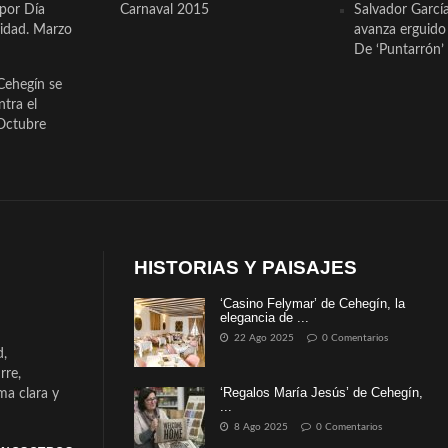
 por Día
Carnaval 2015
Salvador Garcí
cidad. Marzo
avanza erguido e
De ‘Puntarrón’ 
Cehegín se
ntra el
Octubre
HISTORIAS Y PAISAJES
‘Casino Felymar’ de Cehegín, la
elegancia de ...
22 Ago 2025
0 Comentarios
d,
rre,
‘Regalos María Jesús’ de Cehegín,
a clara y
...
8 Ago 2025
0 Comentarios