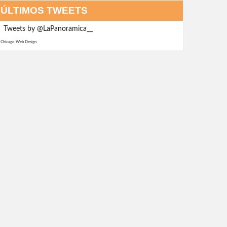
ÚLTIMOS TWEETS
Tweets by @LaPanoramica__
Chicago Web Design