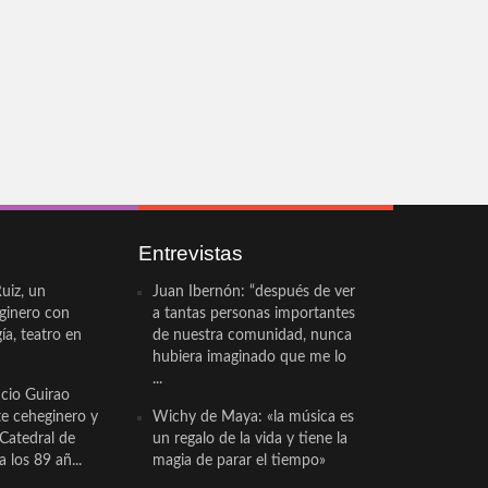
Entrevistas
uiz, un
Juan Ibernón: “después de ver
eginero con
a tantas personas importantes
a, teatro en
de nuestra comunidad, nunca
hubiera imaginado que me lo
...
cio Guirao
te ceheginero y
Wichy de Maya: «la música es
 Catedral de
un regalo de la vida y tiene la
a los 89 añ...
magia de parar el tiempo»