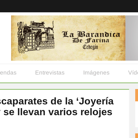
yendas
Entrevistas
Imágenes
Víd
aparates de la ‘Joyería
se llevan varios relojes