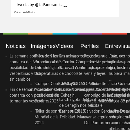
Tweets by @LaPanoramica__
Chicago Web Design
Noticias
Imágenes
Vídeos
Perfiles
Entrevist
La semana comienza en la
Taller de Sonrisas e Higiene
El cocinero ceheginero
Jesús Manuel Ruiz, un
Juan Ibernó
comarca del Noroeste con
Bucodental de ‘Centro
Salvador Gómez vuelve por
periodista ceheginero con
a tantas pe
posibilidad de tormentas
Odontológico Innova’. Abril
Navidad con una propuesta
mucha psicología, teatro 
de nuestra
vespertinas y temperaturas
2025
de chocolate
vena y leyes
hubiera ima
sin cambios
...
‘Compra Contrarreloj’ de la
COOL BODAS. Pedida de
D. Clemente Lucio Guirao
Fin de semana inestable en la
Asociación de Comerciantes y
mano. Noviembre 2015
López, sacerdote cehegin
Wichy de M
comarca con posibilidad de
Hosteleros de Cehegín.
canónigo de la Catedral d
un regalo de
La Chirigota del Centro de Día
tormentas vespertinas
Febrero 2025
Murcia, fallece a los 89 añ.
magia de pa
de Cehegín nos felicita el
‘Taller de sonrisas’ por Día
Carnaval 2015
Salvador García Jiménez
Laura Durán,
Mundial de la Felicidad. Marzo
avanza erguido en la litera
ceheginera 
2024
De ‘Puntarrón’ a princesa
«nunca aba
atletismo p