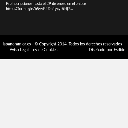
Preinscripciones hasta el 29 de enero en el enlace
https://forms.gle/b5yvB2Dh4ycyr5Hj7...
lapanoramica.es - © Copyright 2014, Todos los derechos reservados
Aviso Legal
|
Ley de Cookies
Diseñado por Esdide