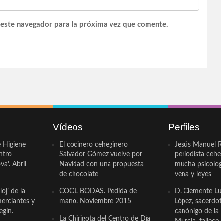
 este navegador para la próxima vez que comente.
Vídeos
Perfiles
e Higiene
El cocinero ceheginero
Jesús Manuel R
ntro
Salvador Gómez vuelve por
periodista ceh
a’. Abril
Navidad con una propuesta
mucha psicologí
de chocolate
vena y leyes
oj’ de la
COOL BODAS. Pedida de
D. Clemente Lu
erciantes y
mano. Noviembre 2015
López, sacerdo
egín.
canónigo de la
La Chirigota del Centro de Día
Murcia, fallece 