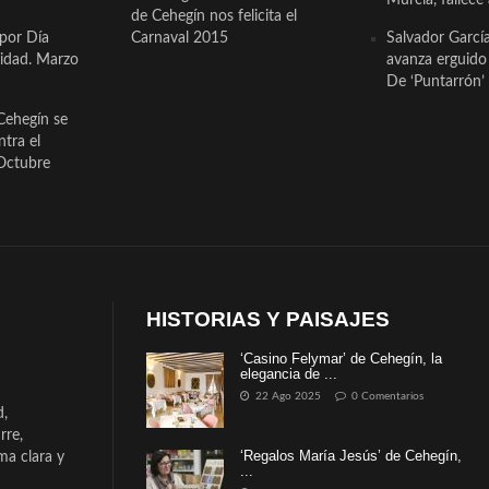
de Cehegín nos felicita el
 por Día
Carnaval 2015
Salvador Garcí
cidad. Marzo
avanza erguido e
De ‘Puntarrón’ 
Cehegín se
ntra el
Octubre
HISTORIAS Y PAISAJES
‘Casino Felymar’ de Cehegín, la
elegancia de ...
22 Ago 2025
0 Comentarios
d,
rre,
‘Regalos María Jesús’ de Cehegín,
a clara y
...