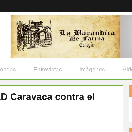
yendas
Entrevistas
Imágenes
Víd
AD Caravaca contra el