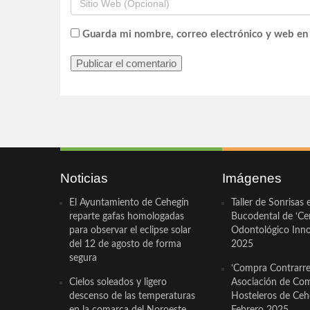
Guarda mi nombre, correo electrónico y web en
Noticias
Imágenes
El Ayuntamiento de Cehegín
Taller de Sonrisas 
reparte gafas homologadas
Bucodental de ‘Ce
para observar el eclipse solar
Odontológico Innov
del 12 de agosto de forma
2025
segura
‘Compra Contrarrel
Cielos soleados y ligero
Asociación de Com
descenso de las temperaturas
Hosteleros de Ceh
en la comarca del Noroeste
Febrero 2025