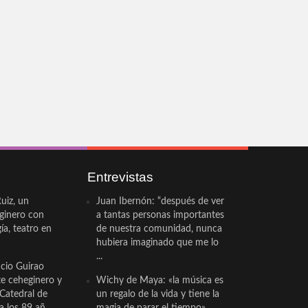
Entrevistas
uiz, un
Juan Ibernón: “después de ver
eginero con
a tantas personas importantes
a, teatro en
de nuestra comunidad, nunca
hubiera imaginado que me lo
...
cio Guirao
te ceheginero y
Wichy de Maya: «la música es
 Catedral de
un regalo de la vida y tiene la
a los 89 añ...
magia de parar el tiempo»