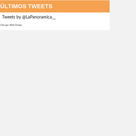
ÚLTIMOS TWEETS
Tweets by @LaPanoramica__
Chicago Web Design