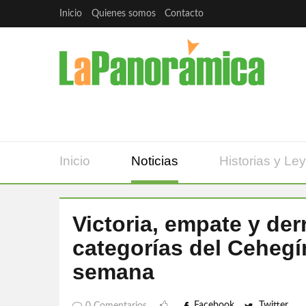
Inicio
Quienes somos
Contacto
Inicio
Noticias
Historias y Le
Victoria, empate y der
categorías del Cehegín
semana
Facebook
Twitter