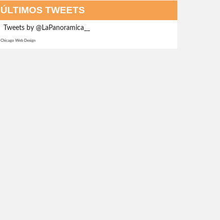
ÚLTIMOS TWEETS
Tweets by @LaPanoramica__
Chicago Web Design