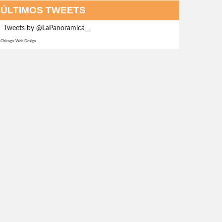
ÚLTIMOS TWEETS
Tweets by @LaPanoramica__
Chicago Web Design