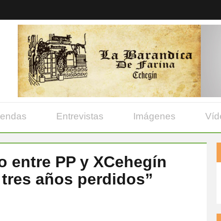
yendas
Entrevistas
Imágenes
Víd
do entre PP y XCehegín
 tres años perdidos”