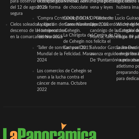
para observar el eclipse solar
Odontológico Innova’. Abril
Navidad con una propuesta
mucha psicología, teatro 
de nuestra
del 12 de agosto de forma
2025
de chocolate
vena y leyes
hubiera ima
segura
...
‘Compra Contrarreloj’ de la
COOL BODAS. Pedida de
D. Clemente Lucio Guirao
Cielos soleados y ligero
Asociación de Comerciantes y
mano. Noviembre 2015
López, sacerdote cehegin
Wichy de M
descenso de las temperaturas
Hosteleros de Cehegín.
canónigo de la Catedral d
un regalo de
La Chirigota del Centro de Día
en la comarca del Noroeste
Febrero 2025
Murcia, fallece a los 89 añ.
magia de pa
de Cehegín nos felicita el
‘Taller de sonrisas’ por Día
Carnaval 2015
Salvador García Jiménez
Laura Durán,
Mundial de la Felicidad. Marzo
avanza erguido en la litera
ceheginera 
2024
De ‘Puntarrón’ a princesa
«nunca aba
atletismo p
Los comercios de Cehegín se
preparando 
unen a la lucha contra el
para dedicar
cáncer de mama. Octubre
2022