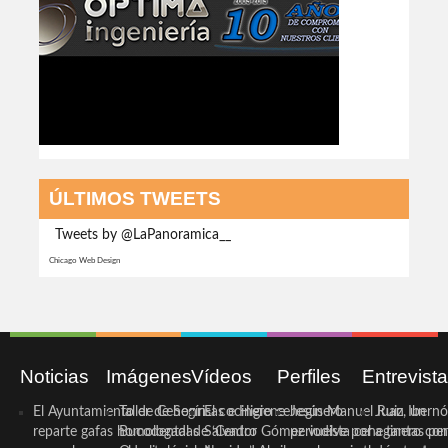
ÚLTIMOS TWEETS
Tweets by @LaPanoramica__
Chicago Web Design
Noticias
Imágenes
Vídeos
Perfiles
Entrevist
El Ayuntamiento de Cehegín
Taller de Sonrisas e Higiene
El cocinero ceheginero
Jesús Manuel Ruiz, un
Juan Ibernó
reparte gafas homologadas
Bucodental de ‘Centro
Salvador Gómez vuelve por
periodista ceheginero con
a tantas pe