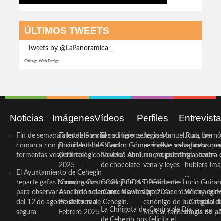
ÚLTIMOS TWEETS
Tweets by @LaPanoramica__
Chicago Web Design
Noticias
Imágenes
Vídeos
Perfiles
Entrevist
Fin de semana inestable en la
Taller de Sonrisas e Higiene
El cocinero ceheginero
Jesús Manuel Ruiz, un
Juan Ibernó
comarca con posibilidad de
Bucodental de ‘Centro
Salvador Gómez vuelve por
periodista ceheginero con
a tantas pe
tormentas vespertinas
Odontológico Innova’. Abril
Navidad con una propuesta
mucha psicología, teatro 
de nuestra
2025
de chocolate
vena y leyes
hubiera ima
El Ayuntamiento de Cehegín
...
reparte gafas homologadas
‘Compra Contrarreloj’ de la
COOL BODAS. Pedida de
D. Clemente Lucio Guirao
para observar el eclipse solar
Asociación de Comerciantes y
mano. Noviembre 2015
López, sacerdote cehegin
Wichy de M
del 12 de agosto de forma
Hosteleros de Cehegín.
canónigo de la Catedral d
un regalo de
La Chirigota del Centro de Día
segura
Febrero 2025
Murcia, fallece a los 89 añ.
magia de pa
de Cehegín nos felicita el