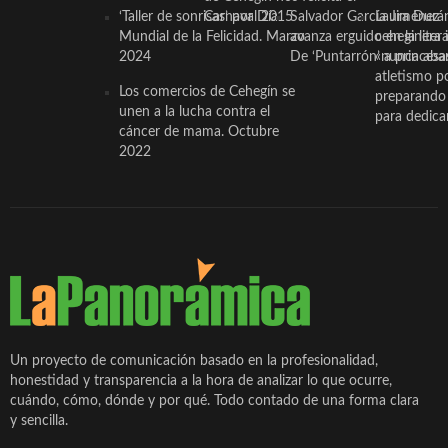
‘Taller de sonrisas’ por Día
Carnaval 2015
Salvador García Jiménez
Laura Durán,
Mundial de la Felicidad. Marzo
avanza erguido en la litera
ceheginera 
2024
De ‘Puntarrón’ a princesa
«nunca aba
atletismo p
Los comercios de Cehegín se
preparando 
unen a la lucha contra el
para dedicar
cáncer de mama. Octubre
2022
Un proyecto de comunicación basado en la profesionalidad,
honestidad y transparencia a la hora de analizar lo que ocurre,
cuándo, cómo, dónde y por qué. Todo contado de una forma clara
y sencilla.