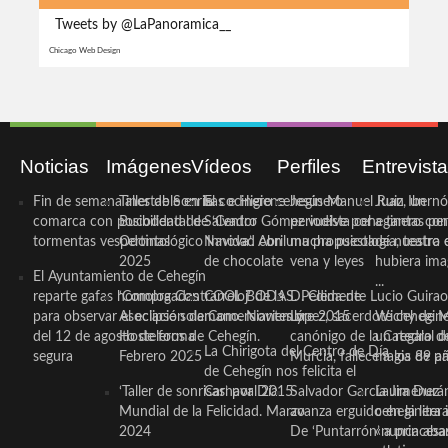
Tweets by @LaPanoramica__
Chicago Web Design
Noticias
Imágenes
Vídeos
Perfiles
Entrevist
Fin de semana inestable en la
Taller de Sonrisas e Higiene
El cocinero ceheginero
Jesús Manuel Ruiz, un
Juan Ibernó
comarca con posibilidad de
Bucodental de ‘Centro
Salvador Gómez vuelve por
periodista ceheginero con
a tantas pe
tormentas vespertinas
Odontológico Innova’. Abril
Navidad con una propuesta
mucha psicología, teatro 
de nuestra
2025
de chocolate
vena y leyes
hubiera ima
El Ayuntamiento de Cehegín
...
reparte gafas homologadas
‘Compra Contrarreloj’ de la
COOL BODAS. Pedida de
D. Clemente Lucio Guirao
para observar el eclipse solar
Asociación de Comerciantes y
mano. Noviembre 2015
López, sacerdote cehegin
Wichy de M
del 12 de agosto de forma
Hosteleros de Cehegín.
canónigo de la Catedral d
un regalo de
La Chirigota del Centro de Día
segura
Febrero 2025
Murcia, fallece a los 89 añ.
magia de pa
de Cehegín nos felicita el
‘Taller de sonrisas’ por Día
Carnaval 2015
Salvador García Jiménez
Laura Durán,
Mundial de la Felicidad. Marzo
avanza erguido en la litera
ceheginera 
2024
De ‘Puntarrón’ a princesa
«nunca aba