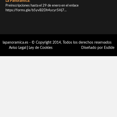
La Panorámica:
Preinscripciones hasta el 29 de enero en el enlace
https://forms.gle/b5yvB2Dh4ycyr5Hj7...
lapanoramica.es - © Copyright 2014, Todos los derechos reservados
Aviso Legal
|
Ley de Cookies
Diseñado por Esdide