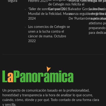
segura
Febrero 2025
Murcia, fallece a los 89 añ.
magia de pa
de Cehegín nos felicita el
‘Taller de sonrisas’ por Día
Carnaval 2015
Salvador García Jiménez
Laura Durán,
Mundial de la Felicidad. Marzo
avanza erguido en la litera
ceheginera 
2024
De ‘Puntarrón’ a princesa
«nunca aba
atletismo p
Los comercios de Cehegín se
preparando 
unen a la lucha contra el
para dedicar
cáncer de mama. Octubre
2022
Un proyecto de comunicación basado en la profesionalidad,
honestidad y transparencia a la hora de analizar lo que ocurre,
cuándo, cómo, dónde y por qué. Todo contado de una forma clara
y sencilla.