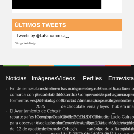
ÚLTIMOS TWEETS
Tweets by @LaPanoramica__
Chicago Web Design
Noticias
Imágenes
Vídeos
Perfiles
Entrevist
Fin de semana inestable en la
Taller de Sonrisas e Higiene
El cocinero ceheginero
Jesús Manuel Ruiz, un
Juan Ibernó
comarca con posibilidad de
Bucodental de ‘Centro
Salvador Gómez vuelve por
periodista ceheginero con
a tantas pe
tormentas vespertinas
Odontológico Innova’. Abril
Navidad con una propuesta
mucha psicología, teatro 
de nuestra
2025
de chocolate
vena y leyes
hubiera ima
El Ayuntamiento de Cehegín
...
reparte gafas homologadas
‘Compra Contrarreloj’ de la
COOL BODAS. Pedida de
D. Clemente Lucio Guirao
para observar el eclipse solar
Asociación de Comerciantes y
mano. Noviembre 2015
López, sacerdote cehegin
Wichy de M
del 12 de agosto de forma
Hosteleros de Cehegín.
canónigo de la Catedral d
un regalo de
La Chirigota del Centro de Día