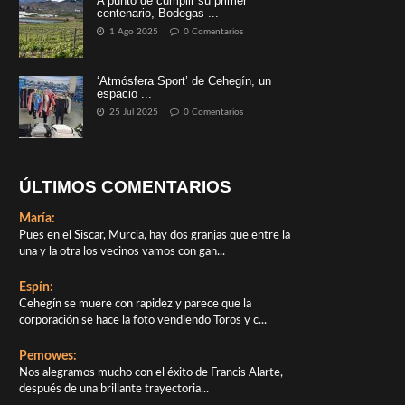
A punto de cumplir su primer
centenario, Bodegas ...
1 Ago 2025
0 Comentarios
‘Atmósfera Sport’ de Cehegín, un
espacio ...
25 Jul 2025
0 Comentarios
ÚLTIMOS COMENTARIOS
María:
Pues en el Siscar, Murcia, hay dos granjas que entre la
una y la otra los vecinos vamos con gan...
Espín:
Cehegín se muere con rapidez y parece que la
corporación se hace la foto vendiendo Toros y c...
Pemowes:
Nos alegramos mucho con el éxito de Francis Alarte,
después de una brillante trayectoria...