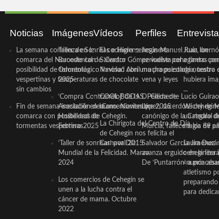
Noticias
Imágenes
Vídeos
Perfiles
Entrevist
La semana comienza en la
Taller de Sonrisas e Higiene
El cocinero ceheginero
Jesús Manuel Ruiz, un
Juan Ibernó
comarca del Noroeste con
Bucodental de ‘Centro
Salvador Gómez vuelve por
periodista ceheginero con
a tantas pe
posibilidad de tormentas
Odontológico Innova’. Abril
Navidad con una propuesta
mucha psicología, teatro 
de nuestra
vespertinas y temperaturas
2025
de chocolate
vena y leyes
hubiera ima
sin cambios
...
‘Compra Contrarreloj’ de la
COOL BODAS. Pedida de
D. Clemente Lucio Guirao
Fin de semana inestable en la
Asociación de Comerciantes y
mano. Noviembre 2015
López, sacerdote cehegin
Wichy de M
comarca con posibilidad de
Hosteleros de Cehegín.
canónigo de la Catedral d
un regalo de
La Chirigota del Centro de Día
tormentas vespertinas
Febrero 2025
Murcia, fallece a los 89 añ.
magia de pa
de Cehegín nos felicita el
‘Taller de sonrisas’ por Día
Carnaval 2015
Salvador García Jiménez
Laura Durán,
Mundial de la Felicidad. Marzo
avanza erguido en la litera
ceheginera 
2024
De ‘Puntarrón’ a princesa
«nunca aba
atletismo p
Los comercios de Cehegín se
preparando 
unen a la lucha contra el
para dedicar
cáncer de mama. Octubre
2022