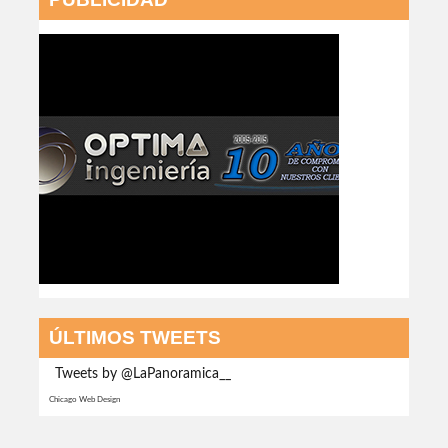
ÚLTIMOS TWEETS
Tweets by @LaPanoramica__
Chicago Web Design