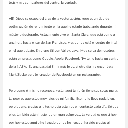
tesis y mis compañeros del centro, la verdad».
Allí, Diego se ocupa del área de la vectorización, «que es un tipo de
optimización de rendimiento en la que he estado trabajando durante mi
máster y doctorado. Actualmente vivo en Santa Clara, que está como a
una hora hacia el sur de San Francisco, y es donde está el centro de Intel
en el que trabajo. En pleno Silicon Valley, vaya. Muy cerca de nosotros
están empresas como Google, Apple, Facebook, Twiter, o hasta un centro
de la NASA. ¡Es una pasada! Sin ir más lejos, el otro día me encontré a
Mark Zuckerberg (el creador de Facebook) en un restaurante».
Pero como él mismo reconoce, «estar aquí también tiene sus cosas malas.
La peor es que estoy muy lejos de mi familia. Eso no lo llevo nada bien,
pero bueno, gracias a la tecnología estamos en contacto cada día. Sé que
ellos también están haciendo un gran esfuerzo… La verdad es que si hoy
por hoy estoy aquí y he llegado donde he llegado, ha sido gracias al