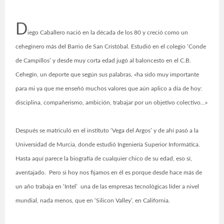
D
iego Caballero nació en la década de los 80 y creció como un
ceheginero más del Barrio de San Cristóbal. Estudió en el colegio ‘Conde
de Campillos’ y desde muy corta edad jugó al baloncesto en el C.B.
Cehegín, un deporte que según sus palabras, «ha sido muy importante
para mi ya que me enseñó muchos valores que aún aplico a día de hoy:
disciplina, compañerismo, ambición, trabajar por un objetivo colectivo…»
Después se matriculó en el instituto ‘Vega del Argos’ y de ahí pasó a la
Universidad de Murcia, donde estudió Ingeniería Superior Informática.
Hasta aquí parece la biografía de cualquier chico de su edad, eso sí,
aventajado. Pero si hoy nos fijamos en él es porque desde hace más de
un año trabaja en ‘Intel’ una de las empresas tecnológicas líder a nivel
mundial, nada menos, que en ‘Silicon Valley’, en California.