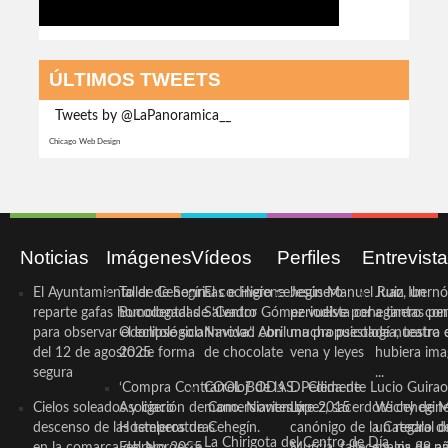
ÚLTIMOS TWEETS
Tweets by @LaPanoramica__
Chicago Web Design
Noticias
Imágenes
Vídeos
Perfiles
Entrevist
El Ayuntamiento de Cehegín
Taller de Sonrisas e Higiene
El cocinero ceheginero
Jesús Manuel Ruiz, un
Juan Ibernó
reparte gafas homologadas
Bucodental de ‘Centro
Salvador Gómez vuelve por
periodista ceheginero con
a tantas pe
para observar el eclipse solar
Odontológico Innova’. Abril
Navidad con una propuesta
mucha psicología, teatro 
de nuestra
del 12 de agosto de forma
2025
de chocolate
vena y leyes
hubiera ima
segura
...
‘Compra Contrarreloj’ de la
COOL BODAS. Pedida de
D. Clemente Lucio Guirao
Cielos soleados y ligero
Asociación de Comerciantes y
mano. Noviembre 2015
López, sacerdote cehegin
Wichy de M
descenso de las temperaturas
Hosteleros de Cehegín.
canónigo de la Catedral d
un regalo de
La Chirigota del Centro de Día
en la comarca del Noroeste
Febrero 2025
Murcia, fallece a los 89 añ.
magia de pa