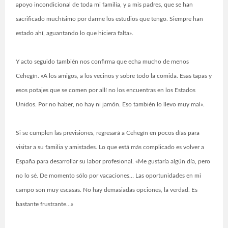
apoyo incondicional de toda mi familia, y a mis padres, que se han
sacrificado muchísimo por darme los estudios que tengo. Siempre han
estado ahí, aguantando lo que hiciera falta».
Y acto seguido también nos confirma que echa mucho de menos
Cehegín. «A los amigos, a los vecinos y sobre todo la comida. Esas tapas y
esos potajes que se comen por allí no los encuentras en los Estados
Unidos. Por no haber, no hay ni jamón. Eso también lo llevo muy mal».
Si se cumplen las previsiones, regresará a Cehegín en pocos días para
visitar a su familia y amistades. Lo que está más complicado es volver a
España para desarrollar su labor profesional. «Me gustaría algún día, pero
no lo sé. De momento sólo por vacaciones… Las oportunidades en mi
campo son muy escasas. No hay demasiadas opciones, la verdad. Es
bastante frustrante…»