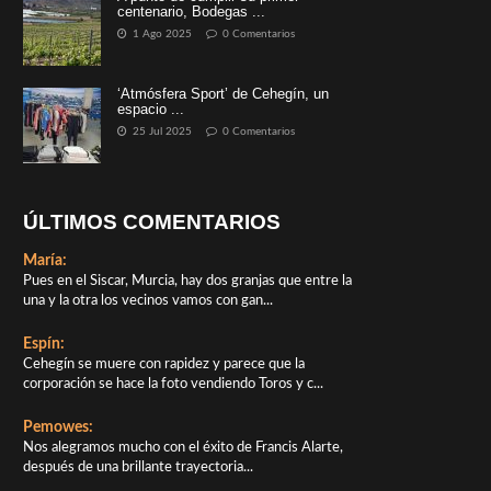
centenario, Bodegas ...
1 Ago 2025
0 Comentarios
‘Atmósfera Sport’ de Cehegín, un
espacio ...
25 Jul 2025
0 Comentarios
ÚLTIMOS COMENTARIOS
María:
Pues en el Siscar, Murcia, hay dos granjas que entre la
una y la otra los vecinos vamos con gan...
Espín:
Cehegín se muere con rapidez y parece que la
corporación se hace la foto vendiendo Toros y c...
Pemowes:
Nos alegramos mucho con el éxito de Francis Alarte,
después de una brillante trayectoria...