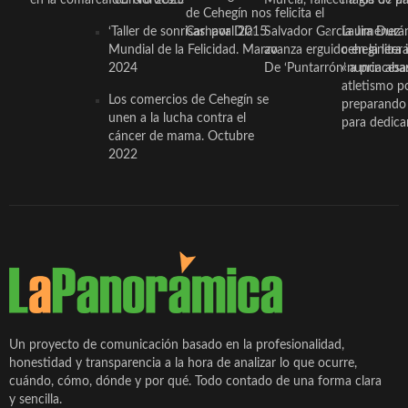
de Cehegín nos felicita el
‘Taller de sonrisas’ por Día
Carnaval 2015
Salvador García Jiménez
Laura Durán,
Mundial de la Felicidad. Marzo
avanza erguido en la litera
ceheginera 
2024
De ‘Puntarrón’ a princesa
«nunca aba
atletismo p
Los comercios de Cehegín se
preparando 
unen a la lucha contra el
para dedicar
cáncer de mama. Octubre
2022
Un proyecto de comunicación basado en la profesionalidad,
honestidad y transparencia a la hora de analizar lo que ocurre,
cuándo, cómo, dónde y por qué. Todo contado de una forma clara
y sencilla.