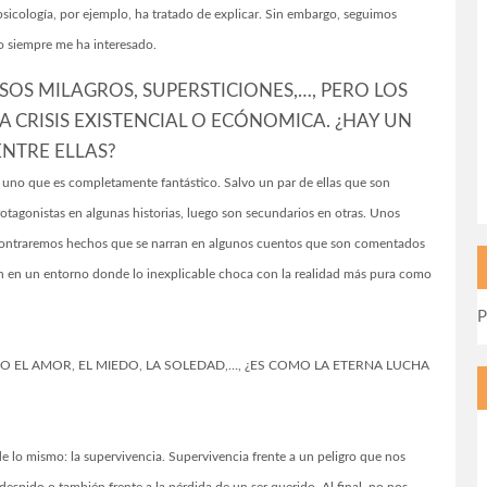
 psicología, por ejemplo, ha tratado de explicar. Sin embargo, seguimos
no siempre me ha interesado.
LSOS MILAGROS, SUPERSTICIONES,…, PERO LOS
A CRISIS EXISTENCIAL O ECÓNOMICA. ¿HAY UN
ENTRE ELLAS?
a uno que es completamente fantástico. Salvo un par de ellas que son
otagonistas en algunas historias, luego son secundarios en otras. Unos
encontraremos hechos que se narran en algunos cuentos que son comentados
en en un entorno donde lo inexplicable choca con la realidad más pura como
P
 EL AMOR, EL MIEDO, LA SOLEDAD,…, ¿ES COMO LA ETERNA LUCHA
e lo mismo: la supervivencia. Supervivencia frente a un peligro que nos