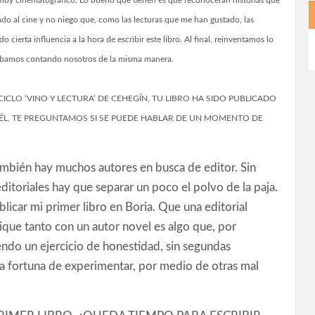
 muy cinematográfico. Lo bueno que tienen es que reconocerán historias que
ado al cine y no niego que, como las lecturas que me han gustado, las
erta influencia a la hora de escribir este libro. Al final, reinventamos lo
cabamos contando nosotros de la misma manera.
CICLO ‘VINO Y LECTURA’ DE CEHEGÍN, TU LIBRO HA SIDO PUBLICADO
A ÉL, TE PREGUNTAMOS SI SE PUEDE HABLAR DE UN MOMENTO DE
ambién hay muchos autores en busca de editor. Sin
ditoriales hay que separar un poco el polvo de la paja.
icar mi primer libro en Boria. Que una editorial
ique tanto con un autor novel es algo que, por
ndo un ejercicio de honestidad, sin segundas
a fortuna de experimentar, por medio de otras mal