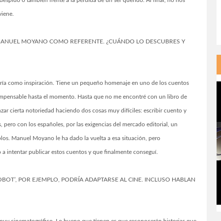
 despido o también frente a la pérdida de un ser querido. Al final, no nos
 viene.
 A MANUEL MOYANO COMO REFERENTE. ¿CUÁNDO LO DESCUBRES Y
taría como inspiración. Tiene un pequeño homenaje en uno de los cuentos
 impensable hasta el momento. Hasta que no me encontré con un libro de
r cierta notoriedad haciendo dos cosas muy difíciles: escribir cuento y
pero con los españoles, por las exigencias del mercado editorial, un
mplos. Manuel Moyano le ha dado la vuelta a esa situación, pero
a intentar publicar estos cuentos y que finalmente conseguí.
OBOT’, POR EJEMPLO, PODRÍA ADAPTARSE AL CINE. INCLUSO HABLAN