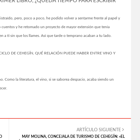
RIMER LIBRO, ¿QUEDA TIEMPO PARA ESCRIBIR
distraído, pero, poco a poco, he podido volver a sentarme frente al papel y
do cuentos y he retomado un proyecto de mayor extensión que tenía
n a ti sin que los llames. Así que tarde o temprano acaban a tu lado.
CICLO DE CEHEGÍN, QUÉ RELACIÓN PUEDE HABER ENTRE VINO Y
. Como la literatura, el vino, si se saborea despacio, acaba siendo un
recer.
ARTÍCULO SIGUIENTE
EO
MAY MOLINA, CONCEJALA DE TURISMO DE CEHEGÍN: «EL