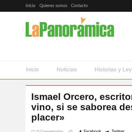
Inicio
Quienes somos
Contacto
Inicio
Noticias
Historias y Le
Ismael Orcero, escritor
vino, si se saborea d
placer»
Facebook
Twitter