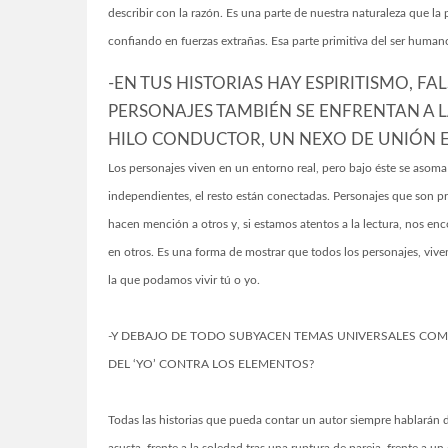
describir con la razón. Es una parte de nuestra naturaleza que la
confiando en fuerzas extrañas. Esa parte primitiva del ser huma
-EN TUS HISTORIAS HAY ESPIRITISMO, FA
PERSONAJES TAMBIÉN SE ENFRENTAN A L
HILO CONDUCTOR, UN NEXO DE UNIÓN 
Los personajes viven en un entorno real, pero bajo éste se asom
independientes, el resto están conectadas. Personajes que son pr
hacen mención a otros y, si estamos atentos a la lectura, nos 
en otros. Es una forma de mostrar que todos los personajes, viv
la que podamos vivir tú o yo.
-Y DEBAJO DE TODO SUBYACEN TEMAS UNIVERSALES COMO
DEL ‘YO’ CONTRA LOS ELEMENTOS?
Todas las historias que pueda contar un autor siempre hablarán d