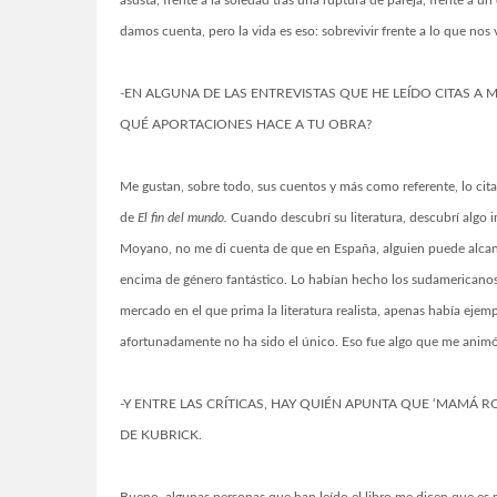
asusta, frente a la soledad tras una ruptura de pareja, frente a un
damos cuenta, pero la vida es eso: sobrevivir frente a lo que nos
-EN ALGUNA DE LAS ENTREVISTAS QUE HE LEÍDO CITAS
QUÉ APORTACIONES HACE A TU OBRA?
Me gustan, sobre todo, sus cuentos y más como referente, lo ci
de
El fin del mundo.
Cuando descubrí su literatura, descubrí algo
Moyano, no me di cuenta de que en España, alguien puede alcanza
encima de género fantástico. Lo habían hecho los sudamericanos, 
mercado en el que prima la literatura realista, apenas había eje
afortunadamente no ha sido el único. Eso fue algo que me animó 
-Y ENTRE LAS CRÍTICAS, HAY QUIÉN APUNTA QUE ‘MAMÁ R
DE KUBRICK.