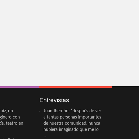
Entrevistas
uiz, un
Juan Ibernón: “después de ver
eginero con
a tantas personas importantes
a, teatro en
de nuestra comunidad, nunca
hubiera imaginado que me lo
...