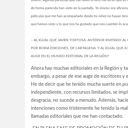
Bueno, algunas personas que han leído el libro me dicen que es
de forma parecida han visto en la pantalla. Yo mismo soy aficion
películas que me han acompañado desde mi niñez no hayan tenido ci
que hemos visto y lo que nos ha gustado que nos cuenten lo a
– AL IGUAL QUE JAVIER TORTOSA, ANTERIOR INVITADO AL 
POR BORIA EDICIONES, DE CARTAGENA. Y AL IGUAL QUE 
AUGE EN EL MUNDO EDITORIAL DE LA REGIÓN?
Ahora hay muchas editoriales en la Región y t
embargo, a pesar de ese auge de escritores y e
He de decir que he tenido mucha suerte en publ
independiente, con recursos limitados, se impl
desgracia, no sucede a menudo. Además, hacie
intenciones como tristemente he tenido la mal
llamadas editoriales que me han contactado.