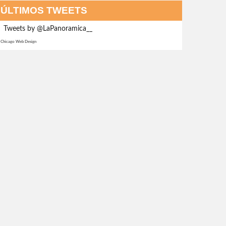
ÚLTIMOS TWEETS
Tweets by @LaPanoramica__
Chicago Web Design