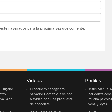
 este navegador para la próxima vez que comente.
Vídeos
Perfiles
e Higiene
El cocinero ceheginero
Jesús Manuel R
ntro
Salvador Gómez vuelve por
periodista ceh
a’. Abril
Navidad con una propuesta
mucha psicologí
de chocolate
vena y leyes