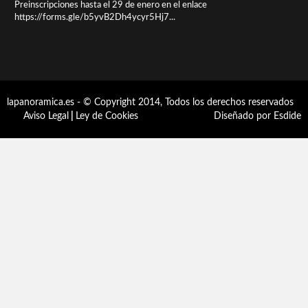
Preinscripciones hasta el 29 de enero en el enlace
https://forms.gle/b5yvB2Dh4ycyr5Hj7...
lapanoramica.es - © Copyright 2014, Todos los derechos reservados
Aviso Legal
|
Ley de Cookies
Diseñado por Esdide