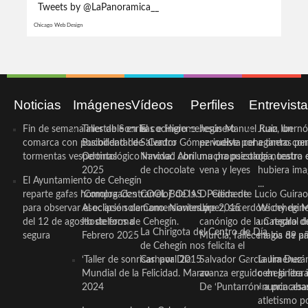
Tweets by @LaPanoramica__
Chicago Web Design
Noticias
Imágenes
Vídeos
Perfiles
Entrevist
Fin de semana inestable en la
Taller de Sonrisas e Higiene
El cocinero ceheginero
Jesús Manuel Ruiz, un
Juan Ibernó
comarca con posibilidad de
Bucodental de ‘Centro
Salvador Gómez vuelve por
periodista ceheginero con
a tantas pe
tormentas vespertinas
Odontológico Innova’. Abril
Navidad con una propuesta
mucha psicología, teatro 
de nuestra
2025
de chocolate
vena y leyes
hubiera ima
El Ayuntamiento de Cehegín
...
reparte gafas homologadas
‘Compra Contrarreloj’ de la
COOL BODAS. Pedida de
D. Clemente Lucio Guirao
para observar el eclipse solar
Asociación de Comerciantes y
mano. Noviembre 2015
López, sacerdote cehegin
Wichy de M
del 12 de agosto de forma
Hosteleros de Cehegín.
canónigo de la Catedral d
un regalo de
La Chirigota del Centro de Día
segura
Febrero 2025
Murcia, fallece a los 89 añ.
magia de pa
de Cehegín nos felicita el
‘Taller de sonrisas’ por Día
Carnaval 2015
Salvador García Jiménez
Laura Durán,
Mundial de la Felicidad. Marzo
avanza erguido en la litera
ceheginera 
2024
De ‘Puntarrón’ a princesa
«nunca aba
atletismo p