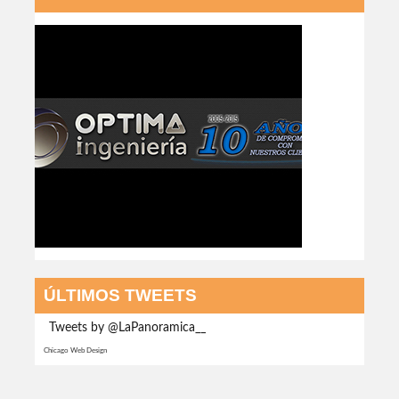
ÚLTIMOS TWEETS
Tweets by @LaPanoramica__
Chicago Web Design