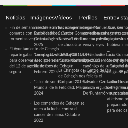
Noticias
Imágenes
Vídeos
Perfiles
Entrevist
Fin de semana inestable en la
Taller de Sonrisas e Higiene
El cocinero ceheginero
Jesús Manuel Ruiz, un
Juan Ibernó
comarca con posibilidad de
Bucodental de ‘Centro
Salvador Gómez vuelve por
periodista ceheginero con
a tantas pe
tormentas vespertinas
Odontológico Innova’. Abril
Navidad con una propuesta
mucha psicología, teatro 
de nuestra
2025
de chocolate
vena y leyes
hubiera ima
El Ayuntamiento de Cehegín
...
reparte gafas homologadas
‘Compra Contrarreloj’ de la
COOL BODAS. Pedida de
D. Clemente Lucio Guirao
para observar el eclipse solar
Asociación de Comerciantes y
mano. Noviembre 2015
López, sacerdote cehegin
Wichy de M
del 12 de agosto de forma
Hosteleros de Cehegín.
canónigo de la Catedral d
un regalo de
La Chirigota del Centro de Día
segura
Febrero 2025
Murcia, fallece a los 89 añ.
magia de pa
de Cehegín nos felicita el
‘Taller de sonrisas’ por Día
Carnaval 2015
Salvador García Jiménez
Laura Durán,
Mundial de la Felicidad. Marzo
avanza erguido en la litera
ceheginera 
2024
De ‘Puntarrón’ a princesa
«nunca aba
atletismo p
Los comercios de Cehegín se
preparando 
unen a la lucha contra el
para dedicar
cáncer de mama. Octubre
2022