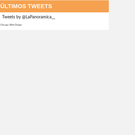
ÚLTIMOS TWEETS
Tweets by @LaPanoramica__
Chicago Web Design