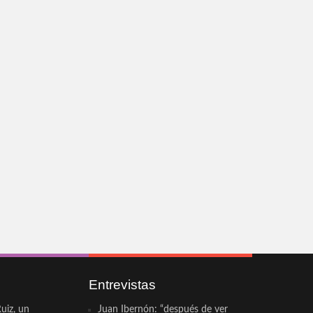
Entrevistas
uiz, un
Juan Ibernón: “después de ver