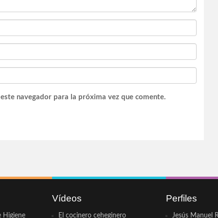
 este navegador para la próxima vez que comente.
Vídeos
Perfiles
e Higiene
El cocinero ceheginero
Jesús Manuel R