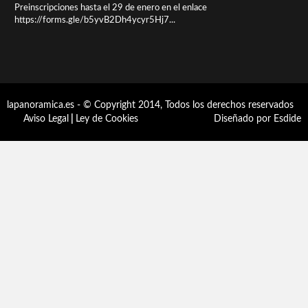
Preinscripciones hasta el 29 de enero en el enlace
https://forms.gle/b5yvB2Dh4ycyr5Hj7...
lapanoramica.es - © Copyright 2014, Todos los derechos reservados
Aviso Legal
|
Ley de Cookies
Diseñado por Esdide