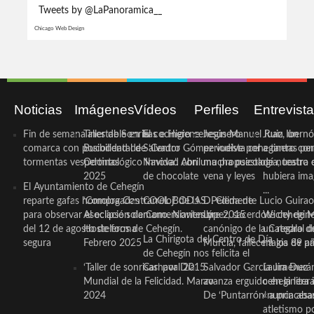
Tweets by @LaPanoramica__
Chicago Web Design
Noticias
Imágenes
Vídeos
Perfiles
Entrevist
Fin de semana inestable en la
Taller de Sonrisas e Higiene
El cocinero ceheginero
Jesús Manuel Ruiz, un
Juan Ibernó
comarca con posibilidad de
Bucodental de ‘Centro
Salvador Gómez vuelve por
periodista ceheginero con
a tantas pe
tormentas vespertinas
Odontológico Innova’. Abril
Navidad con una propuesta
mucha psicología, teatro 
de nuestra
2025
de chocolate
vena y leyes
hubiera ima
El Ayuntamiento de Cehegín
...
reparte gafas homologadas
‘Compra Contrarreloj’ de la
COOL BODAS. Pedida de
D. Clemente Lucio Guirao
para observar el eclipse solar
Asociación de Comerciantes y
mano. Noviembre 2015
López, sacerdote cehegin
Wichy de M
del 12 de agosto de forma
Hosteleros de Cehegín.
canónigo de la Catedral d
un regalo de
La Chirigota del Centro de Día
segura
Febrero 2025
Murcia, fallece a los 89 añ.
magia de pa
de Cehegín nos felicita el
‘Taller de sonrisas’ por Día
Carnaval 2015
Salvador García Jiménez
Laura Durán,
Mundial de la Felicidad. Marzo
avanza erguido en la litera
ceheginera 
2024
De ‘Puntarrón’ a princesa
«nunca aba
atletismo p