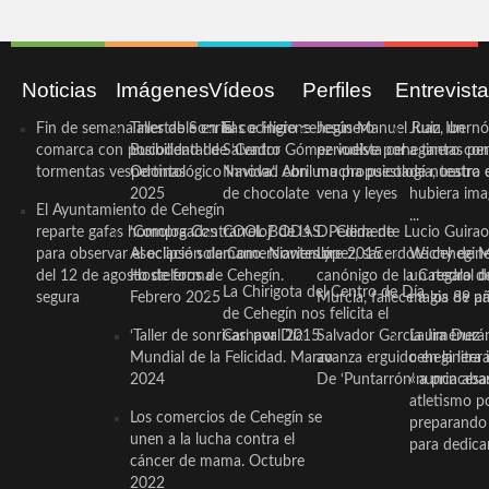
Noticias
Imágenes
Vídeos
Perfiles
Entrevist
Fin de semana inestable en la
Taller de Sonrisas e Higiene
El cocinero ceheginero
Jesús Manuel Ruiz, un
Juan Ibernó
comarca con posibilidad de
Bucodental de ‘Centro
Salvador Gómez vuelve por
periodista ceheginero con
a tantas pe
tormentas vespertinas
Odontológico Innova’. Abril
Navidad con una propuesta
mucha psicología, teatro 
de nuestra
2025
de chocolate
vena y leyes
hubiera ima
El Ayuntamiento de Cehegín
...
reparte gafas homologadas
‘Compra Contrarreloj’ de la
COOL BODAS. Pedida de
D. Clemente Lucio Guirao
para observar el eclipse solar
Asociación de Comerciantes y
mano. Noviembre 2015
López, sacerdote cehegin
Wichy de M
del 12 de agosto de forma
Hosteleros de Cehegín.
canónigo de la Catedral d
un regalo de
La Chirigota del Centro de Día
segura
Febrero 2025
Murcia, fallece a los 89 añ.
magia de pa
de Cehegín nos felicita el
‘Taller de sonrisas’ por Día
Carnaval 2015
Salvador García Jiménez
Laura Durán,
Mundial de la Felicidad. Marzo
avanza erguido en la litera
ceheginera 
2024
De ‘Puntarrón’ a princesa
«nunca aba
atletismo p
Los comercios de Cehegín se
preparando 
unen a la lucha contra el
para dedicar
cáncer de mama. Octubre
2022