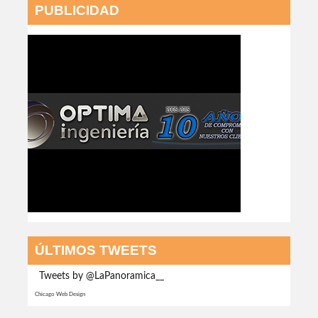
PUBLICIDAD
ÚLTIMOS TWEETS
Tweets by @LaPanoramica__
Chicago Web Design