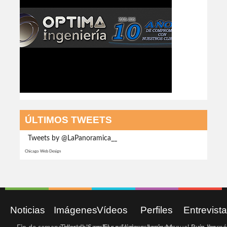
ÚLTIMOS TWEETS
Tweets by @LaPanoramica__
Chicago Web Design
Noticias
Imágenes
Vídeos
Perfiles
Entrevist