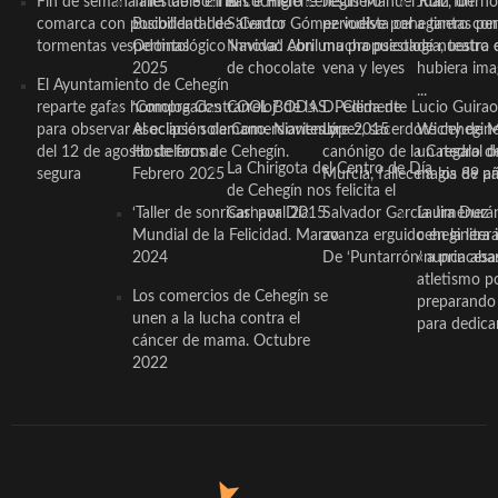
Fin de semana inestable en la
Taller de Sonrisas e Higiene
El cocinero ceheginero
Jesús Manuel Ruiz, un
Juan Ibernó
comarca con posibilidad de
Bucodental de ‘Centro
Salvador Gómez vuelve por
periodista ceheginero con
a tantas pe
tormentas vespertinas
Odontológico Innova’. Abril
Navidad con una propuesta
mucha psicología, teatro 
de nuestra
2025
de chocolate
vena y leyes
hubiera ima
El Ayuntamiento de Cehegín
...
reparte gafas homologadas
‘Compra Contrarreloj’ de la
COOL BODAS. Pedida de
D. Clemente Lucio Guirao
para observar el eclipse solar
Asociación de Comerciantes y
mano. Noviembre 2015
López, sacerdote cehegin
Wichy de M
del 12 de agosto de forma
Hosteleros de Cehegín.
canónigo de la Catedral d
un regalo de
La Chirigota del Centro de Día
segura
Febrero 2025
Murcia, fallece a los 89 añ.
magia de pa
de Cehegín nos felicita el
‘Taller de sonrisas’ por Día
Carnaval 2015
Salvador García Jiménez
Laura Durán,
Mundial de la Felicidad. Marzo
avanza erguido en la litera
ceheginera 
2024
De ‘Puntarrón’ a princesa
«nunca aba
atletismo p
Los comercios de Cehegín se
preparando 
unen a la lucha contra el
para dedicar
cáncer de mama. Octubre
2022