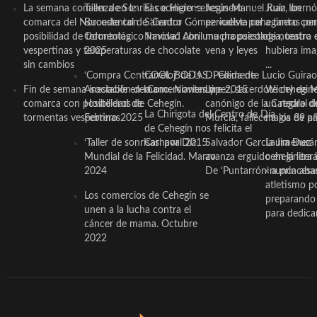
La semana comienza en la
Taller de Sonrisas e Higiene
El cocinero ceheginero
Jesús Manuel Ruiz, un
Juan Ibernó
comarca del Noroeste con
Bucodental de ‘Centro
Salvador Gómez vuelve por
periodista ceheginero con
a tantas pe
posibilidad de tormentas
Odontológico Innova’. Abril
Navidad con una propuesta
mucha psicología, teatro 
de nuestra
vespertinas y temperaturas
2025
de chocolate
vena y leyes
hubiera ima
sin cambios
...
‘Compra Contrarreloj’ de la
COOL BODAS. Pedida de
D. Clemente Lucio Guirao
Fin de semana inestable en la
Asociación de Comerciantes y
mano. Noviembre 2015
López, sacerdote cehegin
Wichy de M
comarca con posibilidad de
Hosteleros de Cehegín.
canónigo de la Catedral d
un regalo de
La Chirigota del Centro de Día
tormentas vespertinas
Febrero 2025
Murcia, fallece a los 89 añ.
magia de pa
de Cehegín nos felicita el
‘Taller de sonrisas’ por Día
Carnaval 2015
Salvador García Jiménez
Laura Durán,
Mundial de la Felicidad. Marzo
avanza erguido en la litera
ceheginera 
2024
De ‘Puntarrón’ a princesa
«nunca aba
atletismo p
Los comercios de Cehegín se
preparando 
unen a la lucha contra el
para dedicar
cáncer de mama. Octubre
2022