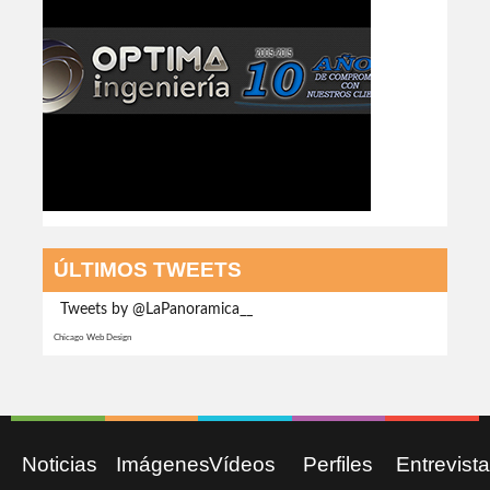
ÚLTIMOS TWEETS
Tweets by @LaPanoramica__
Chicago Web Design
Noticias
Imágenes
Vídeos
Perfiles
Entrevist