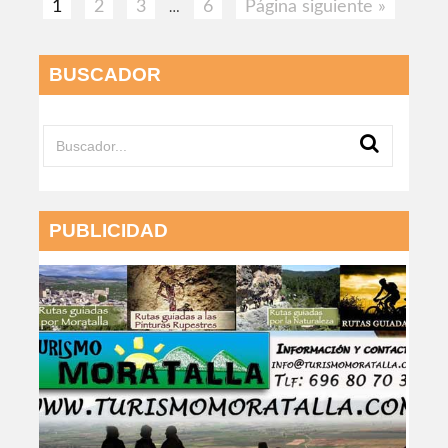
1
2
3
6
Página siguiente »
…
BUSCADOR
PUBLICIDAD