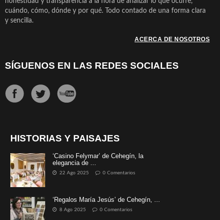
honestidad y transparencia a la hora de analizar lo que ocurre,
cuándo, cómo, dónde y por qué. Todo contado de una forma clara
y sencilla.
ACERCA DE NOSOTROS
SÍGUENOS EN LAS REDES SOCIALES
HISTORIAS Y PAISAJES
‘Casino Felymar’ de Cehegín, la
elegancia de ...
22 Ago 2025
0 Comentarios
‘Regalos María Jesús’ de Cehegín, ...
8 Ago 2025
0 Comentarios