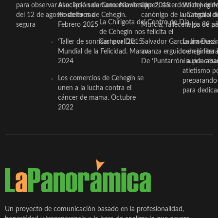
para observar el eclipse solar
Asociación de Comerciantes y
mano. Noviembre 2015
López, sacerdote cehegin
Wichy de M
del 12 de agosto de forma
Hosteleros de Cehegín.
canónigo de la Catedral d
un regalo de
La Chirigota del Centro de Día
segura
Febrero 2025
Murcia, fallece a los 89 añ.
magia de pa
de Cehegín nos felicita el
‘Taller de sonrisas’ por Día
Carnaval 2015
Salvador García Jiménez
Laura Durán,
Mundial de la Felicidad. Marzo
avanza erguido en la litera
ceheginera 
2024
De ‘Puntarrón’ a princesa
«nunca aba
atletismo p
Los comercios de Cehegín se
preparando 
unen a la lucha contra el
para dedicar
cáncer de mama. Octubre
2022
Un proyecto de comunicación basado en la profesionalidad,