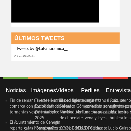
ÚLTIMOS TWEETS
Tweets by @LaPanoramica__
Chicago Web Design
Noticias
Imágenes
Vídeos
Perfiles
Entrevist
Fin de semana inestable en la
Taller de Sonrisas e Higiene
El cocinero ceheginero
Jesús Manuel Ruiz, un
Juan Ibernó
comarca con posibilidad de
Bucodental de ‘Centro
Salvador Gómez vuelve por
periodista ceheginero con
a tantas pe
tormentas vespertinas
Odontológico Innova’. Abril
Navidad con una propuesta
mucha psicología, teatro 
de nuestra
2025
de chocolate
vena y leyes
hubiera ima
El Ayuntamiento de Cehegín
...
reparte gafas homologadas
‘Compra Contrarreloj’ de la
COOL BODAS. Pedida de
D. Clemente Lucio Guirao