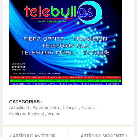
CATEGORIAS :
Actualidad
,
Ayuntamiento
,
Cehegín
,
Escuela
,
Gobierno Regional
,
Verano
ARTÍCULO ANTERIOR
ARTÍCULO SIGUIENTE