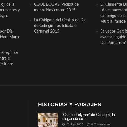
oj’ de la
COOL BODAS. Pedida de
D. Clemente Lu
erciantes y
mano. Noviembre 2015
López, sacerdo
egín.
canónigo de la
La Chirigota del Centro de Día
Murcia, fallece 
de Cehegín nos felicita el
 por Día
Carnaval 2015
Salvador Garcí
cidad. Marzo
avanza erguido e
De ‘Puntarrón’ 
Cehegín se
ntra el
Octubre
HISTORIAS Y PAISAJES
‘Casino Felymar’ de Cehegín, la
elegancia de ...
22 Ago 2025
0 Comentarios