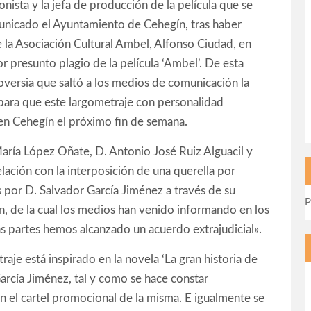
ionista y la jefa de producción de la película que se
municado el Ayuntamiento de Cehegín, tras haber
 la Asociación Cultural Ambel, Alfonso Ciudad, en
or presunto plagio de la película ‘Ambel’. De esta
oversia que saltó a los medios de comunicación la
ara que este largometraje con personalidad
en Cehegín el próximo fin de semana.
aría López Oñate, D. Antonio José Ruiz Alguacil y
lación con la interposición de una querella por
s por D. Salvador García Jiménez a través de su
P
ín, de la cual los medios han venido informando en los
 las partes hemos alcanzado un acuerdo extrajudicial».
je está inspirado en la novela ‘La gran historia de
rcía Jiménez, tal y como se hace constar
en el cartel promocional de la misma. E igualmente se