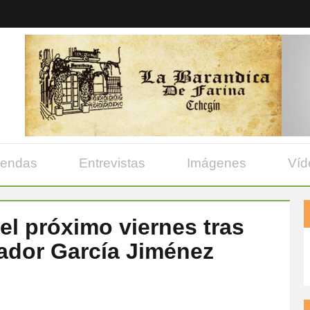
yendas
Entrevistas
Imágenes
Víd
el próximo viernes tras
lvador García Jiménez