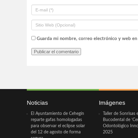
Guarda mi nombre, correo electrónico y web en
Noticias
Imágenes
El Ayuntamiento de Cehegín
Taller de Sonrisas 
reparte gafas homologadas
Bucodental de ‘Ce
para observar el eclipse solar
Odontológico Innov
del 12 de agosto de forma
2025