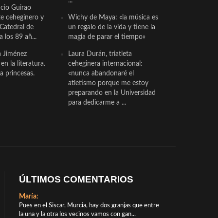
...
cio Guirao
te ceheginero y
Wichy de Maya: «la música es
 Catedral de
un regalo de la vida y tiene la
a los 89 añ...
magia de parar el tiempo»
a Jiménez
Laura Durán, triatleta
n la literatura.
ceheginera internacional:
a princesas.
«nunca abandonaré el
atletismo porque me estoy
preparando en la Universidad
para dedicarme a ...
ÚLTIMOS COMENTARIOS
María:
Pues en el Siscar, Murcia, hay dos granjas que entre
la una y la otra los vecinos vamos con gan...