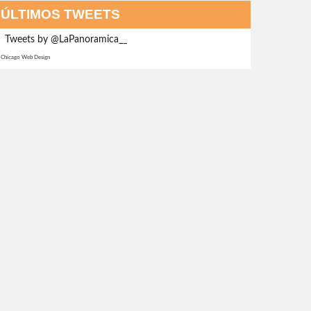
ÚLTIMOS TWEETS
Tweets by @LaPanoramica__
Chicago Web Design