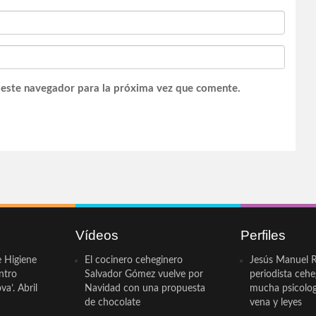
 este navegador para la próxima vez que comente.
Vídeos
Perfiles
e Higiene
El cocinero ceheginero
Jesús Manuel R
ntro
Salvador Gómez vuelve por
periodista ceh
a’. Abril
Navidad con una propuesta
mucha psicologí
de chocolate
vena y leyes