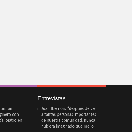
Entrevistas
uiz, un
Juan Ibernón: “después de ver
eginero con
a tantas personas importantes
a, teatro en
de nuestra comunidad, nunca
hubiera imaginado que me lo