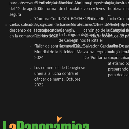
para observar el eclipse solar
Odontológico Innova’. Abril
Navidad con una propuesta
mucha psicología, teatro 
de nuestra
del 12 de agosto de forma
2025
de chocolate
vena y leyes
hubiera ima
segura
...
‘Compra Contrarreloj’ de la
COOL BODAS. Pedida de
D. Clemente Lucio Guirao
Cielos soleados y ligero
Asociación de Comerciantes y
mano. Noviembre 2015
López, sacerdote cehegin
Wichy de M
descenso de las temperaturas
Hosteleros de Cehegín.
canónigo de la Catedral d
un regalo de
La Chirigota del Centro de Día
en la comarca del Noroeste
Febrero 2025
Murcia, fallece a los 89 añ.
magia de pa
de Cehegín nos felicita el
‘Taller de sonrisas’ por Día
Carnaval 2015
Salvador García Jiménez
Laura Durán,
Mundial de la Felicidad. Marzo
avanza erguido en la litera
ceheginera 
2024
De ‘Puntarrón’ a princesa
«nunca aba
atletismo p
Los comercios de Cehegín se
preparando 
unen a la lucha contra el
para dedicar
cáncer de mama. Octubre
2022