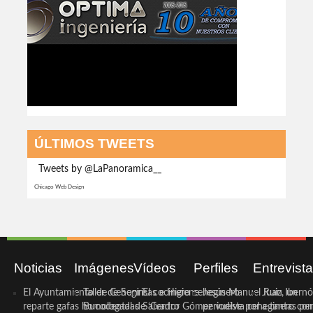
ÚLTIMOS TWEETS
Tweets by @LaPanoramica__
Chicago Web Design
Noticias
Imágenes
Vídeos
Perfiles
Entrevist
El Ayuntamiento de Cehegín
Taller de Sonrisas e Higiene
El cocinero ceheginero
Jesús Manuel Ruiz, un
Juan Ibernó
reparte gafas homologadas
Bucodental de ‘Centro
Salvador Gómez vuelve por
periodista ceheginero con
a tantas pe