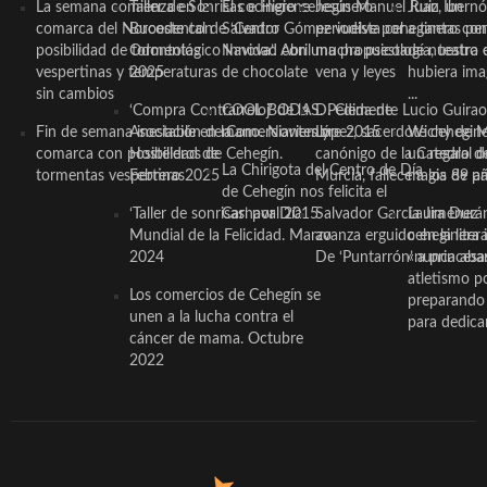
La semana comienza en la
Taller de Sonrisas e Higiene
El cocinero ceheginero
Jesús Manuel Ruiz, un
Juan Ibernó
comarca del Noroeste con
Bucodental de ‘Centro
Salvador Gómez vuelve por
periodista ceheginero con
a tantas pe
posibilidad de tormentas
Odontológico Innova’. Abril
Navidad con una propuesta
mucha psicología, teatro 
de nuestra
vespertinas y temperaturas
2025
de chocolate
vena y leyes
hubiera ima
sin cambios
...
‘Compra Contrarreloj’ de la
COOL BODAS. Pedida de
D. Clemente Lucio Guirao
Fin de semana inestable en la
Asociación de Comerciantes y
mano. Noviembre 2015
López, sacerdote cehegin
Wichy de M
comarca con posibilidad de
Hosteleros de Cehegín.
canónigo de la Catedral d
un regalo de
La Chirigota del Centro de Día
tormentas vespertinas
Febrero 2025
Murcia, fallece a los 89 añ.
magia de pa
de Cehegín nos felicita el
‘Taller de sonrisas’ por Día
Carnaval 2015
Salvador García Jiménez
Laura Durán,
Mundial de la Felicidad. Marzo
avanza erguido en la litera
ceheginera 
2024
De ‘Puntarrón’ a princesa
«nunca aba
atletismo p
Los comercios de Cehegín se
preparando 
unen a la lucha contra el
para dedicar
cáncer de mama. Octubre
2022