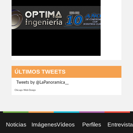
ÚLTIMOS TWEETS
Tweets by @LaPanoramica__
Chicago Web Design
Noticias
Imágenes
Vídeos
Perfiles
Entrevist