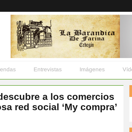
yendas
Entrevistas
Imágenes
Víd
escubre a los comercios
sa red social ‘My compra’