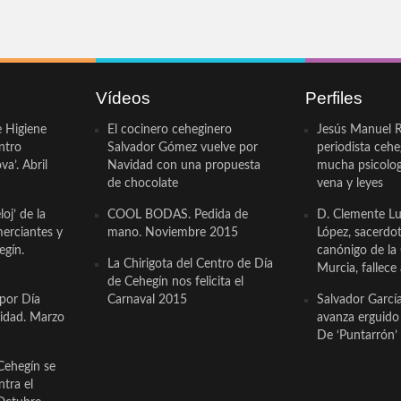
Vídeos
Perfiles
e Higiene
El cocinero ceheginero
Jesús Manuel R
ntro
Salvador Gómez vuelve por
periodista ceh
a’. Abril
Navidad con una propuesta
mucha psicologí
de chocolate
vena y leyes
oj’ de la
COOL BODAS. Pedida de
D. Clemente Lu
erciantes y
mano. Noviembre 2015
López, sacerdo
egín.
canónigo de la
La Chirigota del Centro de Día
Murcia, fallece 
de Cehegín nos felicita el
 por Día
Carnaval 2015
Salvador Garcí
cidad. Marzo
avanza erguido e
De ‘Puntarrón’ 
Cehegín se
ntra el