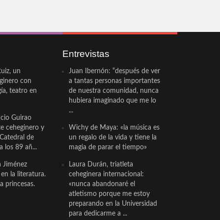
Entrevistas
uiz, un
Juan Ibernón: “después de ver
eginero con
a tantas personas importantes
a, teatro en
de nuestra comunidad, nunca
hubiera imaginado que me lo
...
cio Guirao
te ceheginero y
Wichy de Maya: «la música es
 Catedral de
un regalo de la vida y tiene la
a los 89 añ...
magia de parar el tiempo»
a Jiménez
Laura Durán, triatleta
n la literatura.
ceheginera internacional:
a princesas.
«nunca abandonaré el
atletismo porque me estoy
preparando en la Universidad
para dedicarme a ...