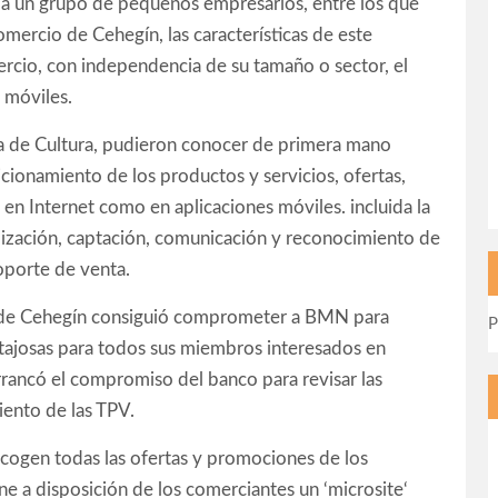
ó a un grupo de pequeños empresarios, entre los que
mercio de Cehegín, las características de este
mercio, con independencia de su tamaño o sector, el
s móviles.
ula de Cultura, pudieron conocer de primera mano
sicionamiento de los productos y servicios, ofertas,
 en Internet como en aplicaciones móviles. incluida la
alización, captación, comunicación y reconocimiento de
oporte de venta.
io de Cehegín consiguió comprometer a BMN para
P
ajosas para todos sus miembros interesados en
arrancó el compromiso del banco para revisar las
iento de las TPV.
cogen todas las ofertas y promociones de los
e a disposición de los comerciantes un ‘microsite‘