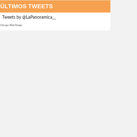
ÚLTIMOS TWEETS
Tweets by @LaPanoramica__
Chicago Web Design