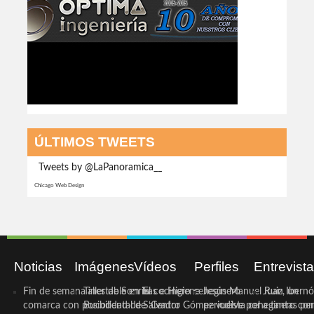
ÚLTIMOS TWEETS
Tweets by @LaPanoramica__
Chicago Web Design
Noticias
Imágenes
Vídeos
Perfiles
Entrevist
Fin de semana inestable en la
Taller de Sonrisas e Higiene
El cocinero ceheginero
Jesús Manuel Ruiz, un
Juan Ibernó
comarca con posibilidad de
Bucodental de ‘Centro
Salvador Gómez vuelve por
periodista ceheginero con
a tantas pe