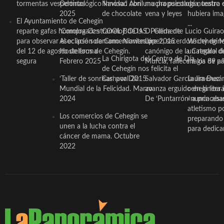
tormentas vespertinas
Odontológico Innova’. Abril
Navidad con una propuesta
mucha psicología, teatro 
de nuestra
2025
de chocolate
vena y leyes
hubiera ima
El Ayuntamiento de Cehegín
...
reparte gafas homologadas
‘Compra Contrarreloj’ de la
COOL BODAS. Pedida de
D. Clemente Lucio Guirao
para observar el eclipse solar
Asociación de Comerciantes y
mano. Noviembre 2015
López, sacerdote cehegin
Wichy de M
del 12 de agosto de forma
Hosteleros de Cehegín.
canónigo de la Catedral d
un regalo de
La Chirigota del Centro de Día
segura
Febrero 2025
Murcia, fallece a los 89 añ.
magia de pa
de Cehegín nos felicita el
‘Taller de sonrisas’ por Día
Carnaval 2015
Salvador García Jiménez
Laura Durán,
Mundial de la Felicidad. Marzo
avanza erguido en la litera
ceheginera 
2024
De ‘Puntarrón’ a princesa
«nunca aba
atletismo p
Los comercios de Cehegín se
preparando 
unen a la lucha contra el
para dedicar
cáncer de mama. Octubre
2022