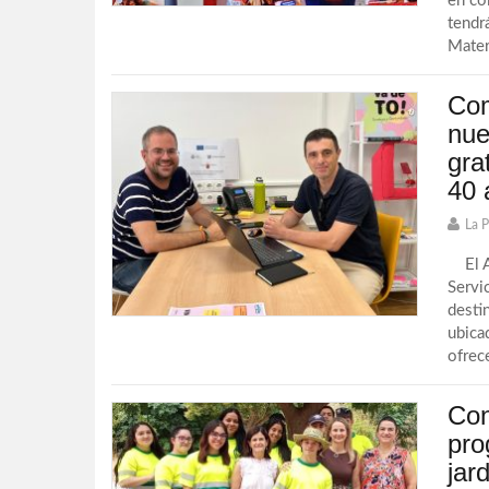
en co
tendr
Materi
Com
nue
gra
40 
La 
El Ay
Servi
desti
ubica
ofrec
Con
pro
jar