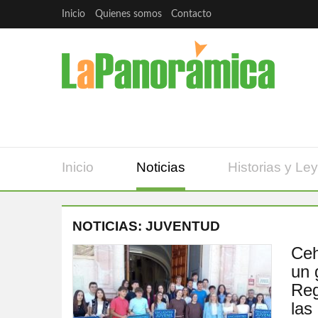
Inicio
Quienes somos
Contacto
Inicio
Noticias
Historias y Le
NOTICIAS: JUVENTUD
Ceh
un 
Reg
las