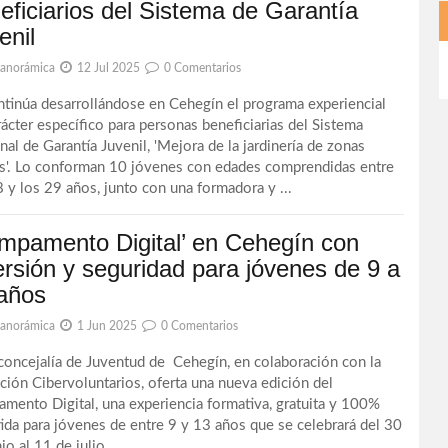
eficiarios del Sistema de Garantía
enil
Panorámica
12 Jul 2025
0 Comentarios
núa desarrollándose en Cehegín el programa experiencial
rácter específico para personas beneficiarias del Sistema
nal de Garantía Juvenil, 'Mejora de la jardinería de zonas
s'. Lo conforman 10 jóvenes con edades comprendidas entre
8 y los 29 años, junto con una formadora y ...
mpamento Digital’ en Cehegín con
ersión y seguridad para jóvenes de 9 a
años
Panorámica
1 Jun 2025
0 Comentarios
ncejalía de Juventud de Cehegín, en colaboración con la
ción Cibervoluntarios, oferta una nueva edición del
mento Digital, una experiencia formativa, gratuita y 100%
tida para jóvenes de entre 9 y 13 años que se celebrará del 30
io al 11 de julio ...