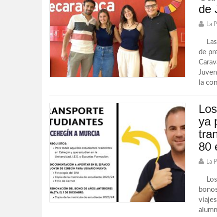
de 
La 
Las J
de pr
Carav
Juven
la con
Los
ya 
tra
80 
La 
Los e
bonos
viaje
alumn