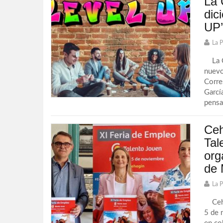
La 
dic
UP’
La 
La Ca
nuevo
Corre
Garcí
pensa
Ceh
Tal
org
de 
La 
Ceheg
5 de 