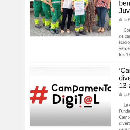
ben
Juv
La 
Conti
de ca
Nacio
verde
los 1
‘Ca
div
13 
La 
La co
Funda
Campa
diver
de jun