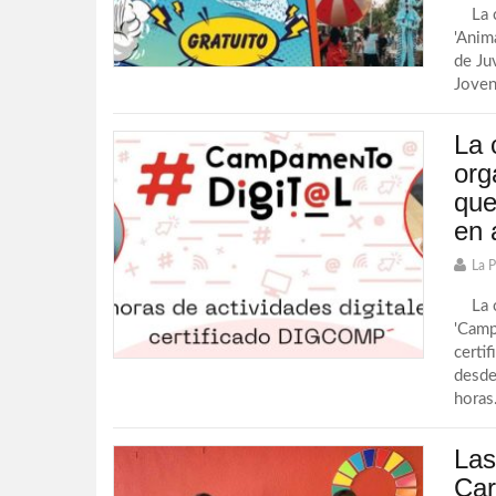
La co
'Anim
de Ju
Joven 
La 
org
que
en 
La 
La co
'Camp
certi
desde
horas
Las
Car