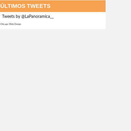
ÚLTIMOS TWEETS
Tweets by @LaPanoramica__
Chicago Web Design