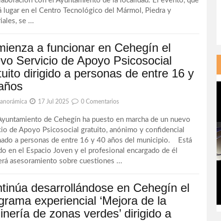
laboración con el Ayuntamiento de la localidad. El evento, que
á lugar en el Centro Tecnológico del Mármol, Piedra y
ales, se ...
ienza a funcionar en Cehegín el
vo Servicio de Apoyo Psicosocial
tuito dirigido a personas de entre 16 y
años
Panorámica
17 Jul 2025
0 Comentarios
untamiento de Cehegín ha puesto en marcha de un nuevo
cio de Apoyo Psicosocial gratuito, anónimo y confidencial
nado a personas de entre 16 y 40 años del municipio. Está
do en el Espacio Joven y el profesional encargado de él
erá asesoramiento sobre cuestiones ...
tinúa desarrollándose en Cehegín el
grama experiencial ‘Mejora de la
dinería de zonas verdes’ dirigido a