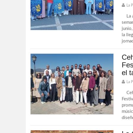
La 
La al
seman
junio
la lle
jornad
Ceh
Fes
el 
La 
Ceheg
Festi
promu
música
diseñ