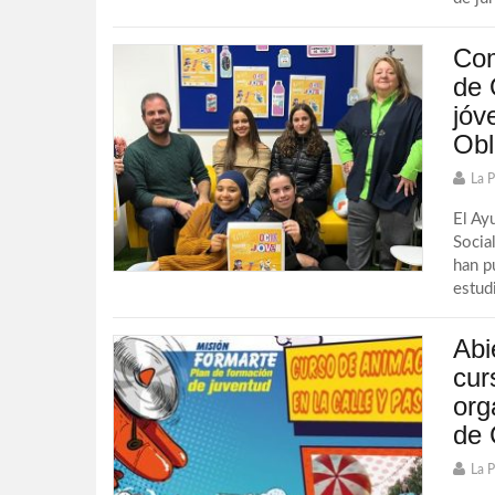
Com
de 
jóv
Obl
La 
El Ay
Socia
han p
estud
Abi
cur
org
de 
La 