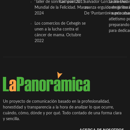
‘Taller de sonrisas’ por Día
Carnaval 2015
Salvador García Jiménez
Laura Durán,
Mundial de la Felicidad. Marzo
avanza erguido en la litera
ceheginera 
2024
De ‘Puntarrón’ a princesa
«nunca aba
atletismo p
Los comercios de Cehegín se
preparando 
unen a la lucha contra el
para dedicar
cáncer de mama. Octubre
2022
Un proyecto de comunicación basado en la profesionalidad,
honestidad y transparencia a la hora de analizar lo que ocurre,
cuándo, cómo, dónde y por qué. Todo contado de una forma clara
y sencilla.
ACERCA DE NOSOTROS