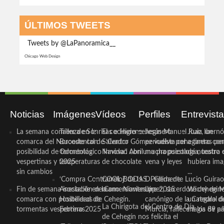
ÚLTIMOS TWEETS
Tweets by @LaPanoramica__
Chicago Web Design
Noticias
Imágenes
Vídeos
Perfiles
Entrevist
La semana comienza en la
Taller de Sonrisas e Higiene
El cocinero ceheginero
Jesús Manuel Ruiz, un
Juan Ibernó
comarca del Noroeste con
Bucodental de ‘Centro
Salvador Gómez vuelve por
periodista ceheginero con
a tantas pe
posibilidad de tormentas
Odontológico Innova’. Abril
Navidad con una propuesta
mucha psicología, teatro 
de nuestra
vespertinas y temperaturas
2025
de chocolate
vena y leyes
hubiera ima
sin cambios
...
‘Compra Contrarreloj’ de la
COOL BODAS. Pedida de
D. Clemente Lucio Guirao
Fin de semana inestable en la
Asociación de Comerciantes y
mano. Noviembre 2015
López, sacerdote cehegin
Wichy de M
comarca con posibilidad de
Hosteleros de Cehegín.
canónigo de la Catedral d
un regalo de
La Chirigota del Centro de Día
tormentas vespertinas
Febrero 2025
Murcia, fallece a los 89 añ.
magia de pa
de Cehegín nos felicita el