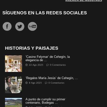
SÍGUENOS EN LAS REDES SOCIALES
HISTORIAS Y PAISAJES
‘Casino Felymar’ de Cehegín, la
elegancia de ...
22 Ago 2025
0 Comentarios
‘Regalos María Jesús’ de Cehegín, ...
8 Ago 2025
0 Comentarios
A punto de cumplir su primer
centenario, Bodegas ...