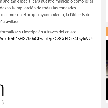
un año tan especial para nuestro municipio como es el
adezco la implicación de todas las entidades
to como son el propio ayuntamiento, la Diócesis de
aravillas».
ormalizar su inscripción a través del enlace
IpQLSdx-R6K1sHX7b0uGKwipDpZG8GcFDxS4f5ylxVU-