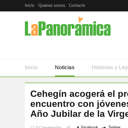
Inicio
Quienes somos
Contacto
Inicio
Noticias
Historias y Le
Cehegín acogerá el pr
encuentro con jóvenes
Año Jubilar de la Virg
Facebook
Twitter