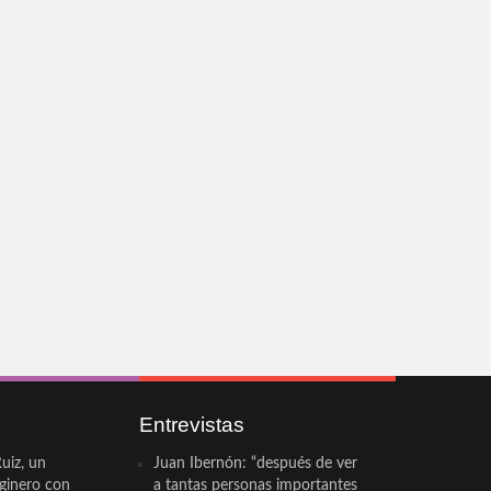
Entrevistas
uiz, un
Juan Ibernón: “después de ver
eginero con
a tantas personas importantes