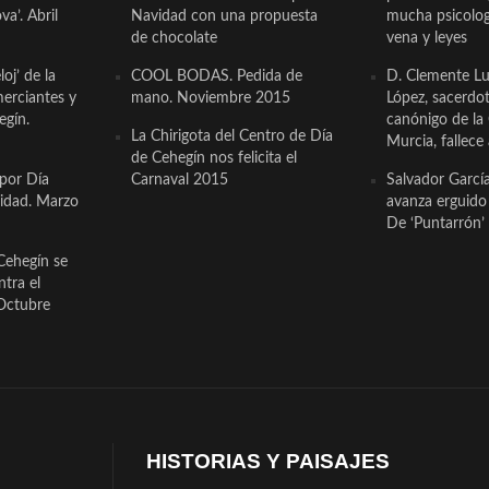
a’. Abril
Navidad con una propuesta
mucha psicologí
de chocolate
vena y leyes
oj’ de la
COOL BODAS. Pedida de
D. Clemente Lu
erciantes y
mano. Noviembre 2015
López, sacerdo
egín.
canónigo de la
La Chirigota del Centro de Día
Murcia, fallece 
de Cehegín nos felicita el
 por Día
Carnaval 2015
Salvador Garcí
cidad. Marzo
avanza erguido e
De ‘Puntarrón’ 
Cehegín se
ntra el
Octubre
HISTORIAS Y PAISAJES