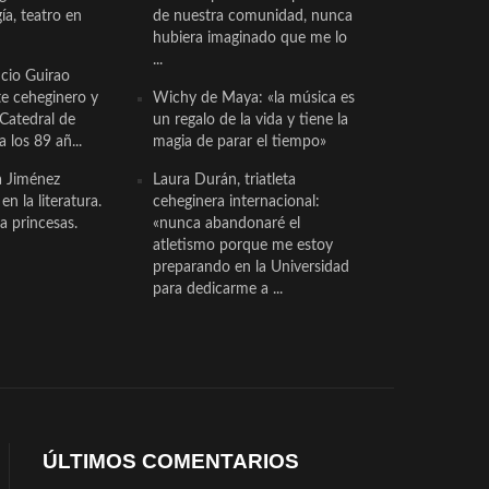
a, teatro en
de nuestra comunidad, nunca
hubiera imaginado que me lo
...
cio Guirao
te ceheginero y
Wichy de Maya: «la música es
 Catedral de
un regalo de la vida y tiene la
a los 89 añ...
magia de parar el tiempo»
a Jiménez
Laura Durán, triatleta
n la literatura.
ceheginera internacional:
a princesas.
«nunca abandonaré el
atletismo porque me estoy
preparando en la Universidad
para dedicarme a ...
ÚLTIMOS COMENTARIOS