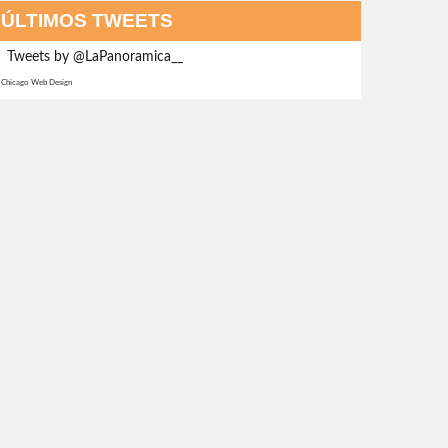
ÚLTIMOS TWEETS
Tweets by @LaPanoramica__
Chicago Web Design