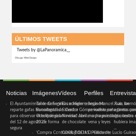
ÚLTIMOS TWEETS
Tweets by @LaPanoramica__
Chicago Web Design
Noticias
Imágenes
Vídeos
Perfiles
Entrevist
El Ayuntamiento de Cehegín
Taller de Sonrisas e Higiene
El cocinero ceheginero
Jesús Manuel Ruiz, un
Juan Ibernó
reparte gafas homologadas
Bucodental de ‘Centro
Salvador Gómez vuelve por
periodista ceheginero con
a tantas pe
para observar el eclipse solar
Odontológico Innova’. Abril
Navidad con una propuesta
mucha psicología, teatro 
de nuestra
del 12 de agosto de forma
2025
de chocolate
vena y leyes
hubiera ima
segura
...
‘Compra Contrarreloj’ de la
COOL BODAS. Pedida de
D. Clemente Lucio Guirao