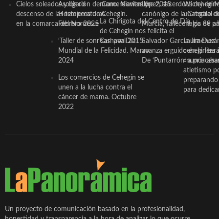
Cielos soleados y ligero
Asociación de Comerciantes y
mano. Noviembre 2015
López, sacerdote cehegin
Wichy de M
descenso de las temperaturas
Hosteleros de Cehegín.
canónigo de la Catedral d
un regalo de
La Chirigota del Centro de Día
en la comarca del Noroeste
Febrero 2025
Murcia, fallece a los 89 añ.
magia de pa
de Cehegín nos felicita el
‘Taller de sonrisas’ por Día
Carnaval 2015
Salvador García Jiménez
Laura Durán,
Mundial de la Felicidad. Marzo
avanza erguido en la litera
ceheginera 
2024
De ‘Puntarrón’ a princesa
«nunca aba
atletismo p
Los comercios de Cehegín se
preparando 
unen a la lucha contra el
para dedicar
cáncer de mama. Octubre
2022
Un proyecto de comunicación basado en la profesionalidad,
honestidad y transparencia a la hora de analizar lo que ocurre,