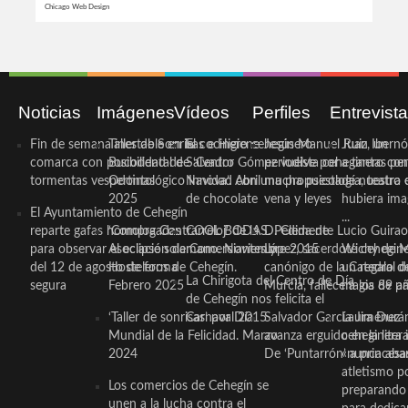
Chicago Web Design
Noticias
Imágenes
Vídeos
Perfiles
Entrevist
Fin de semana inestable en la
Taller de Sonrisas e Higiene
El cocinero ceheginero
Jesús Manuel Ruiz, un
Juan Ibernó
comarca con posibilidad de
Bucodental de ‘Centro
Salvador Gómez vuelve por
periodista ceheginero con
a tantas pe
tormentas vespertinas
Odontológico Innova’. Abril
Navidad con una propuesta
mucha psicología, teatro 
de nuestra
2025
de chocolate
vena y leyes
hubiera ima
El Ayuntamiento de Cehegín
...
reparte gafas homologadas
‘Compra Contrarreloj’ de la
COOL BODAS. Pedida de
D. Clemente Lucio Guirao
para observar el eclipse solar
Asociación de Comerciantes y
mano. Noviembre 2015
López, sacerdote cehegin
Wichy de M
del 12 de agosto de forma
Hosteleros de Cehegín.
canónigo de la Catedral d
un regalo de
La Chirigota del Centro de Día
segura
Febrero 2025
Murcia, fallece a los 89 añ.
magia de pa
de Cehegín nos felicita el
‘Taller de sonrisas’ por Día
Carnaval 2015
Salvador García Jiménez
Laura Durán,
Mundial de la Felicidad. Marzo
avanza erguido en la litera
ceheginera 
2024
De ‘Puntarrón’ a princesa
«nunca aba
atletismo p
Los comercios de Cehegín se
preparando 
unen a la lucha contra el