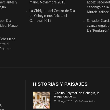
erciantes y
mano. Noviembre 2015
López, sacerdo
egín.
canónigo de la
La Chirigota del Centro de Día
Murcia, fallece 
de Cehegín nos felicita el
 por Día
Carnaval 2015
Salvador Garcí
cidad. Marzo
avanza erguido e
De ‘Puntarrón’ 
Cehegín se
ntra el
Octubre
HISTORIAS Y PAISAJES
‘Casino Felymar’ de Cehegín, la
elegancia de ...
22 Ago 2025
0 Comentarios
d,