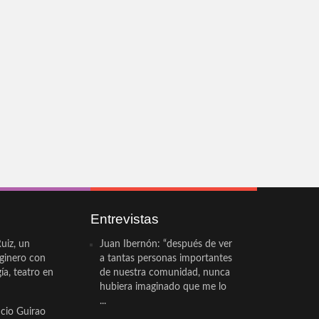
Entrevistas
uiz, un
Juan Ibernón: “después de ver
eginero con
a tantas personas importantes
a, teatro en
de nuestra comunidad, nunca
hubiera imaginado que me lo
...
cio Guirao