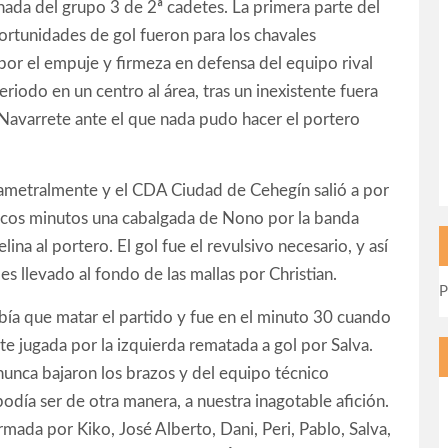
nada del grupo 3 de 2ª cadetes. La primera parte del
rtunidades de gol fueron para los chavales
por el empuje y firmeza en defensa del equipo rival
periodo en un centro al área, tras un inexistente fuera
Navarrete ante el que nada pudo hacer el portero
ametralmente y el CDA Ciudad de Cehegín salió a por
s pocos minutos una cabalgada de Nono por la banda
ina al portero. El gol fue el revulsivo necesario, y así
es llevado al fondo de las mallas por Christian.
P
bía que matar el partido y fue en el minuto 30 cuando
nte jugada por la izquierda rematada a gol por Salva.
nunca bajaron los brazos y del equipo técnico
día ser de otra manera, a nuestra inagotable afición.
mada por Kiko, José Alberto, Dani, Peri, Pablo, Salva,