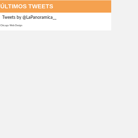
ÚLTIMOS TWEETS
Tweets by @LaPanoramica__
Chicago Web Design