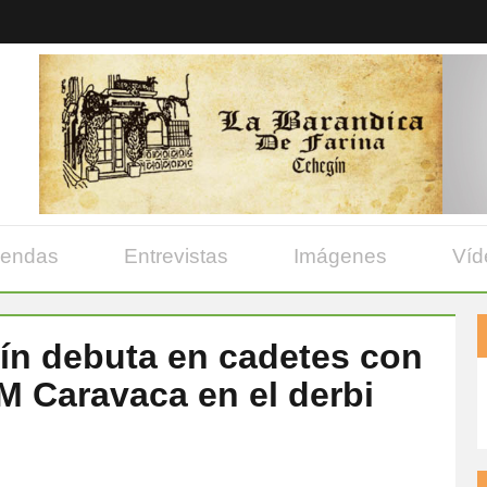
yendas
Entrevistas
Imágenes
Víd
n debuta en cadetes con
 EM Caravaca en el derbi