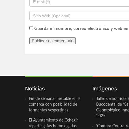
Guarda mi nombre, correo electrónico y web en
Noticias
Imágenes
Fin de semana inestable en la
Taller de Sonrisas 
comarca con posibilidad de
Bucodental de ‘Ce
tormentas vespertinas
Odontológico Innov
2025
El Ayuntamiento de Cehegín
reparte gafas homologadas
‘Compra Contrarrel