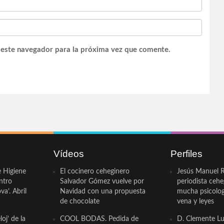
 este navegador para la próxima vez que comente.
Vídeos
Perfiles
e Higiene
El cocinero ceheginero
Jesús Manuel R
ntro
Salvador Gómez vuelve por
periodista ceh
a’. Abril
Navidad con una propuesta
mucha psicologí
de chocolate
vena y leyes
oj’ de la
COOL BODAS. Pedida de
D. Clemente Lu