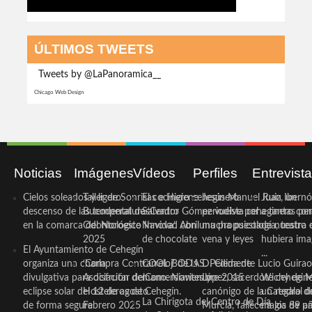
ÚLTIMOS TWEETS
Tweets by @LaPanoramica__
Chicago Web Design
Noticias
Imágenes
Vídeos
Perfiles
Entrevist
Cielos soleados y ligero
Taller de Sonrisas e Higiene
El cocinero ceheginero
Jesús Manuel Ruiz, un
Juan Ibernó
descenso de las temperaturas
Bucodental de ‘Centro
Salvador Gómez vuelve por
periodista ceheginero con
a tantas pe
en la comarca del Noroeste
Odontológico Innova’. Abril
Navidad con una propuesta
mucha psicología, teatro 
de nuestra
2025
de chocolate
vena y leyes
hubiera ima
El Ayuntamiento de Cehegín
...
organiza una charla
‘Compra Contrarreloj’ de la
COOL BODAS. Pedida de
D. Clemente Lucio Guirao
divulgativa para disfrutar del
Asociación de Comerciantes y
mano. Noviembre 2015
López, sacerdote cehegin
Wichy de M
eclipse solar del 12 de agosto
Hosteleros de Cehegín.
canónigo de la Catedral d
un regalo de
La Chirigota del Centro de Día
de forma segura
Febrero 2025
Murcia, fallece a los 89 añ.
magia de pa