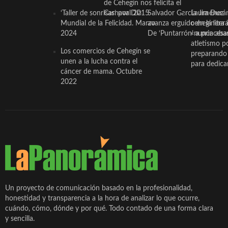
de Cehegín nos felicita el
‘Taller de sonrisas’ por Día
Carnaval 2015
Salvador García Jiménez
Laura Durán,
Mundial de la Felicidad. Marzo
avanza erguido en la litera
ceheginera 
2024
De ‘Puntarrón’ a princesa
«nunca aba
atletismo p
Los comercios de Cehegín se
preparando 
unen a la lucha contra el
para dedicar
cáncer de mama. Octubre
2022
Un proyecto de comunicación basado en la profesionalidad,
honestidad y transparencia a la hora de analizar lo que ocurre,
cuándo, cómo, dónde y por qué. Todo contado de una forma clara
y sencilla.