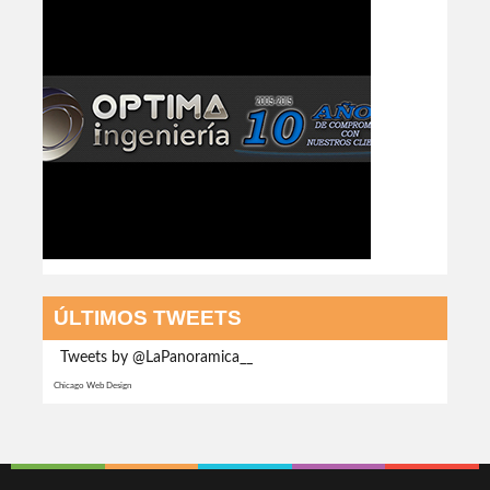
ÚLTIMOS TWEETS
Tweets by @LaPanoramica__
Chicago Web Design