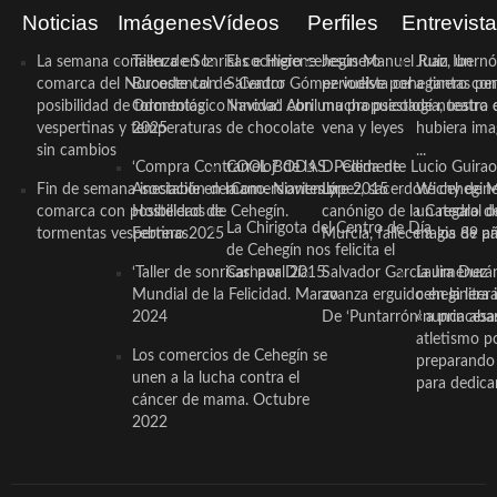
Noticias
Imágenes
Vídeos
Perfiles
Entrevist
La semana comienza en la
Taller de Sonrisas e Higiene
El cocinero ceheginero
Jesús Manuel Ruiz, un
Juan Ibernó
comarca del Noroeste con
Bucodental de ‘Centro
Salvador Gómez vuelve por
periodista ceheginero con
a tantas pe
posibilidad de tormentas
Odontológico Innova’. Abril
Navidad con una propuesta
mucha psicología, teatro 
de nuestra
vespertinas y temperaturas
2025
de chocolate
vena y leyes
hubiera ima
sin cambios
...
‘Compra Contrarreloj’ de la
COOL BODAS. Pedida de
D. Clemente Lucio Guirao
Fin de semana inestable en la
Asociación de Comerciantes y
mano. Noviembre 2015
López, sacerdote cehegin
Wichy de M
comarca con posibilidad de
Hosteleros de Cehegín.
canónigo de la Catedral d
un regalo de
La Chirigota del Centro de Día
tormentas vespertinas
Febrero 2025
Murcia, fallece a los 89 añ.
magia de pa
de Cehegín nos felicita el
‘Taller de sonrisas’ por Día
Carnaval 2015
Salvador García Jiménez
Laura Durán,
Mundial de la Felicidad. Marzo
avanza erguido en la litera
ceheginera 
2024
De ‘Puntarrón’ a princesa
«nunca aba
atletismo p
Los comercios de Cehegín se
preparando 
unen a la lucha contra el
para dedicar
cáncer de mama. Octubre
2022