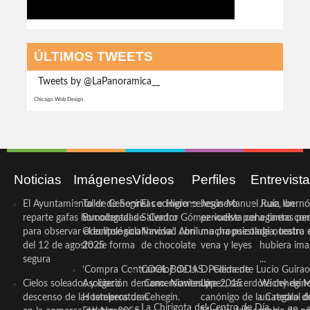
ÚLTIMOS TWEETS
Tweets by @LaPanoramica__
Chicago Web Design
Noticias
Imágenes
Vídeos
Perfiles
Entrevist
El Ayuntamiento de Cehegín
Taller de Sonrisas e Higiene
El cocinero ceheginero
Jesús Manuel Ruiz, un
Juan Ibernó
reparte gafas homologadas
Bucodental de ‘Centro
Salvador Gómez vuelve por
periodista ceheginero con
a tantas pe
para observar el eclipse solar
Odontológico Innova’. Abril
Navidad con una propuesta
mucha psicología, teatro 
de nuestra
del 12 de agosto de forma
2025
de chocolate
vena y leyes
hubiera ima
segura
...
‘Compra Contrarreloj’ de la
COOL BODAS. Pedida de
D. Clemente Lucio Guirao
Cielos soleados y ligero
Asociación de Comerciantes y
mano. Noviembre 2015
López, sacerdote cehegin
Wichy de M
descenso de las temperaturas
Hosteleros de Cehegín.
canónigo de la Catedral d
un regalo de
La Chirigota del Centro de Día