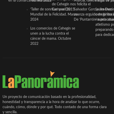
en la comarca del Noroeste
Febrero 2025
Murcia, fallece a los 89 añ.
magia de pa
de Cehegín nos felicita el
‘Taller de sonrisas’ por Día
Carnaval 2015
Salvador García Jiménez
Laura Durán,
Mundial de la Felicidad. Marzo
avanza erguido en la litera
ceheginera 
2024
De ‘Puntarrón’ a princesa
«nunca aba
atletismo p
Los comercios de Cehegín se
preparando 
unen a la lucha contra el
para dedicar
cáncer de mama. Octubre
2022
Un proyecto de comunicación basado en la profesionalidad,
honestidad y transparencia a la hora de analizar lo que ocurre,
cuándo, cómo, dónde y por qué. Todo contado de una forma clara
y sencilla.