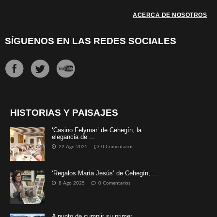
ACERCA DE NOSOTROS
SÍGUENOS EN LAS REDES SOCIALES
HISTORIAS Y PAISAJES
‘Casino Felymar’ de Cehegín, la
elegancia de ...
22 Ago 2025
0 Comentarios
‘Regalos María Jesús’ de Cehegín, ...
8 Ago 2025
0 Comentarios
A punto de cumplir su primer